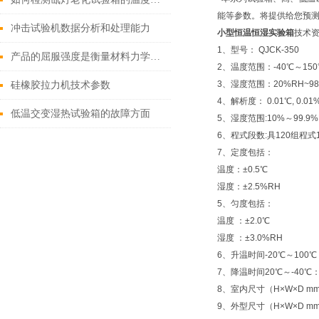
能等参数。将提供给您预
冲击试验机数据分析和处理能力
小型恒温恒湿实验箱
技术
1、型号： QJCK-350
产品的屈服强度是衡量材料力学性能的重要指标之一
2、温度范围：-40℃～150
3、湿度范围：20%RH~9
硅橡胶拉力机技术参数
4、解析度： 0.01℃, 0.01
低温交变湿热试验箱的故障方面
5、湿度范围:10%～99.9%
6、程式段数:具120组程式
7、定度包括：
温度：±0.5℃
湿度：±2.5%RH
5、匀度包括：
温度 ：±2.0℃
湿度 ：±3.0%RH
6、升温时间-20℃～100℃：
7、降温时间20℃～-40℃：
8、室内尺寸（H×W×D mm）
9、外型尺寸（H×W×D mm）