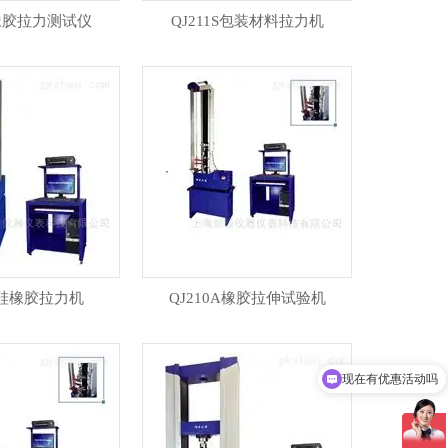
S橡胶拉力测试仪
QJ211S包装材料拉力机
1S硅橡胶拉力机
QJ210A橡胶拉伸试验机
现在有优惠活动吗
可以介绍下你们的产品么