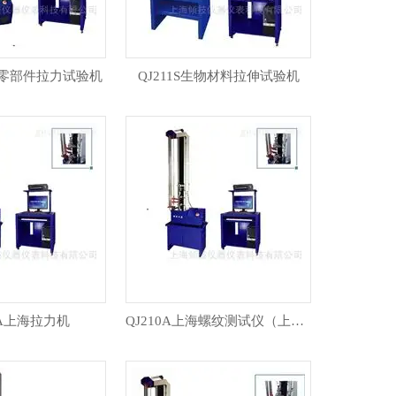
汽车零部件拉力试验机
QJ211S生物材料拉伸试验机
0A上海拉力机
QJ210A上海螺纹测试仪（上海拉力机）