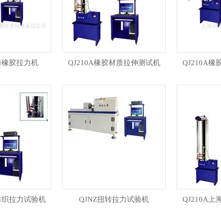
上海橡胶拉力机
QJ210A橡胶材质拉伸测试机
QJ210A
海纺织拉力试验机
QJNZ扭转拉力试验机
QJ210A