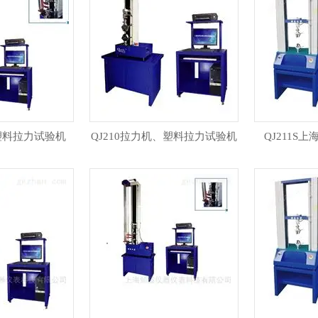
海塑料拉力试验机
QJ210拉力机、塑料拉力试验机
QJ211S