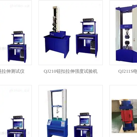
丝绳拉伸测试仪
QJ210钮扣拉伸强度试验机
QJ211