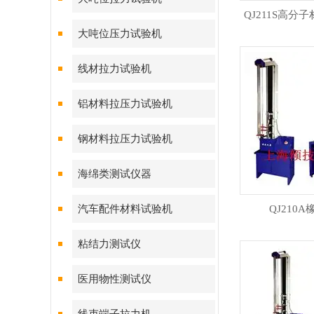
QJ211S高分
大吨位压力试验机
线材拉力试验机
铝材料拉压力试验机
钢材料拉压力试验机
海绵类测试仪器
汽车配件材料试验机
QJ210
粘结力测试仪
医用物性测试仪