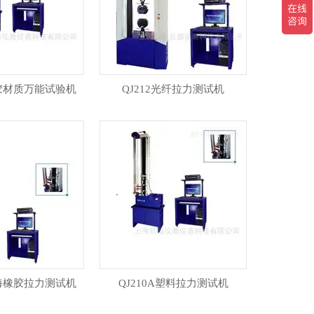
橡胶材质万能试验机
QJ212光纤拉力测试机
上海橡胶拉力测试机
QJ210A塑料拉力测试机