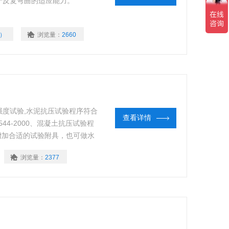
于反复弯曲的适应能力。
0）
浏览量：
2660
度试验,水泥抗压试验程序符合
查看详情
3544-2000、混凝土抗压试验程
定。增加合适的试验附具，也可做水
的压缩试验。结构紧凑,操作简
浏览量：
2377
校的设备。