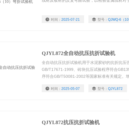
线材及板材的反复弯曲试验，以检验金属线材对
时间：
2025-07-21
型号：
QJWQ-6（1
QJYL872全自动抗压抗折试验机
全自动抗压抗折试验机用于水泥胶砂的抗折抗压强
GB/T17671-1999、砖块抗压试验程序符合GB1
序符合GB/T50081-2002等国家标准有关规
泥的三点抗折、砖瓦、金属制品、构建及其他车辆
时间：
2025-05-07
型号：
QJYL872
单等优点,是水泥厂,建筑工程单位,质检站,大专院
QJYL872抗压抗折试验机