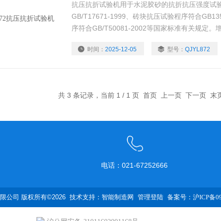
抗压抗折试验机用于水泥胶砂的抗折抗压强度试验
GB/T17671-1999、砖块抗压试验程序符合GB1
序符合GB/T50081-2002等国家标准有关规
泥的三点抗折、砖瓦、金属制品、构建及其他车辆
时间：
2025-12-05
型号：
QJYL872
单等优点,是水泥厂,建筑工程单位,质检站,大专院
共 3 条记录，当前 1 / 1 页 首页 上一页 下一页 
电话：021-67252666
公司 版权所有©2026 技术支持：
智能制造网
管理登陆
备案号：沪ICP备090