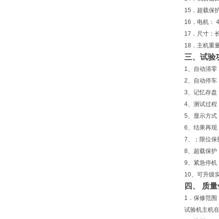
15．超载保
16．电机： 4
17．尺寸：长5
18．主机重量
三、试验
1、自动清零
2、自动停车
3、记忆存
4、测试过程
5、显示方式
6、结果再现
7、；限位保
8、超载保护
9、紧急停机
10、可升级
四、 
1．保修范围
试验机主机