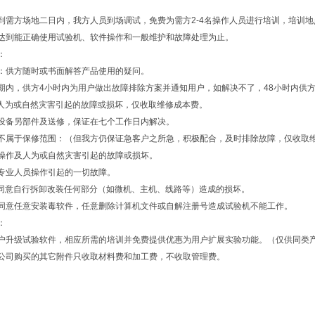
到需方场地二日内，我方人员到场调试，免费为需方2-4名操作人员进行培训，培训
须达到能正确使用试验机、软件操作和一般维护和故障处理为止。
：
：供方随时或书面解答产品使用的疑问。
期内，供方4小时内为用户做出故障排除方案并通知用户，如解决不了，48小时内供
人为或自然灾害引起的故障或损坏，仅收取维修成本费。
设备另部件及送修，保证在七个工作日内解决。
况不属于保修范围：（但我方仍保证急客户之所急，积极配合，及时排除故障，仅收取
操作及人为或自然灾害引起的故障或损坏。
专业人员操作引起的一切故障。
同意自行拆卸改装任何部分（如微机、主机、线路等）造成的损坏。
方同意任意安装毒软件，任意删除计算机文件或自解注册号造成试验机不能工作。
：
用户升级试验软件，相应所需的培训并免费提供优惠为用户扩展实验功能。（仅供同类
我公司购买的其它附件只收取材料费和加工费，不收取管理费。