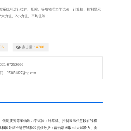
控系统可进行拉伸、压缩、等项物理力学试验；计算机、控制显示
Z大力值、Z小力值、平均值等；
0A
点击量：
4706
1-67252666
73654827@qq.com
、低周疲劳等项物理力学试验；计算机、控制显示任意段在过程
M等标准和国外标准进行试验和提供数据；能自动求取zui大试验力、剥