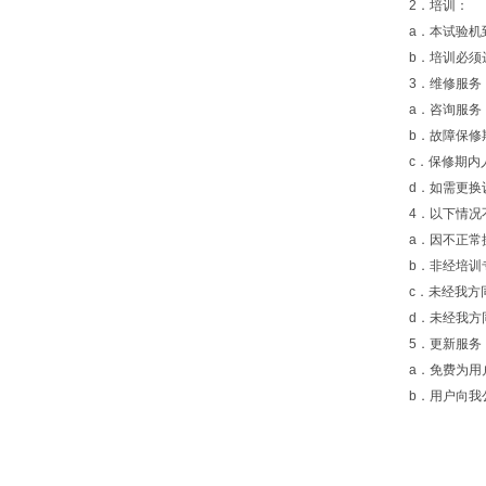
2．培训：
a．本试验机
b．培训必
3．维修服务
a．咨询服务
b．故障保修
c．保修期内
d．如需更换
4．以下情
a．因不正常
b．非经培训
c．未经我方
d．未经我
5．更新服务
a．免费为
b．用户向