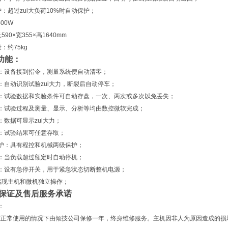
护：超过zui大负荷10%时自动保护；
00W
90×宽355×高1640mm
：约75kg
功能：
：设备接到指令，测量系统便自动清零；
：自动识别试验zui大力，断裂后自动停车；
盘：试验数据和实验条件可自动存盘，一次、两次或多次以免丢失；
：试验过程及测量、显示、分析等均由数控微软完成；
：数据可显示zui大力；
：试验结果可任意存取；
护：具有程控和机械两级保护；
：当负载超过额定时自动停机；
：设有急停开关，用于紧急状态切断整机电源；
实现主机和微机独立操作；
质量保证及售后服务承诺
：
在正常使用的情况下由倾技公司保修一年，终身维修服务。主机因非人为原因造成的损