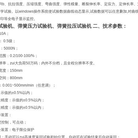
HRb、抗拉强度、压缩强度、弯曲强度、弹性模量、断裂伸长率、定应力、定伸长率
学试验。以windows操作系统使试验数据曲线动态显示,试验数据可以任意删加,对
打印等全电子显示监控。
试验机
、弹簧压力试验机、弹簧拉压试验机 二、技术参数：
10A；
 0.5级；
：5000N；
：0.2/100-100/%；
辨率，zui大负荷50万码：内外不分档，且全程分辨率不变。
宽度：150mm
空间：800mm
0.001~500mm/min（任意调）；
：示值的±0.5%以内；
量精度：示值的±0.5%以内；
量精度：示值的±0.5%以内；
降装置：
度控制，可点动；
全装置：电子限位保护
回：手动可以zui高速度返回试验初始位置，自动可在试验结束后自动返回；