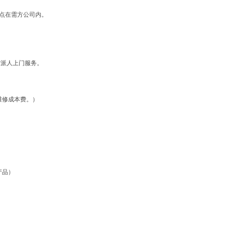
地点在需方公司内。
方派人上门服务。
维修成本费。）
产品）