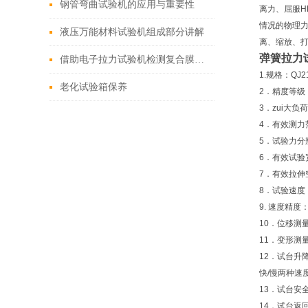
钢管弯曲试验机的应用与重要性
离力、屈服
情况的物理力
液压万能材料试验机组成部分讲解
离、缩放、
弹簧拉力
借助电子拉力试验机检测复合膜印刷油墨的复合牢度
1.规格：QJ2
老化试验箱保养
2．精度等级：
3．zui大负荷
4．有效测力范围
5．试验力分
6．有效试验
7．有效拉伸
8．试验速度：
9. 速度精度
10．位移测
11．变形测
12．试台升
快/慢两种速
13．试台安
14．试台返