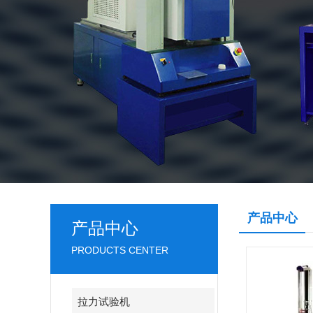
产品中心
产品中心
PRODUCTS CENTER
拉力试验机