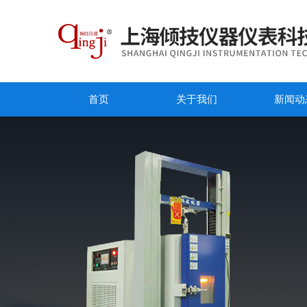
首页
关于我们
新闻动