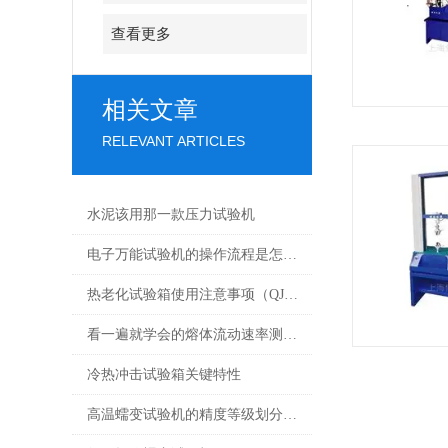
查看更多
相关文章
RELEVANT ARTICLES
水泥该用那一款压力试验机
电子万能试验机的操作流程是怎样的？
热老化试验箱使用注意事项（QJSE-1）
看一遍就学会的熔体流动速率测定仪操作方法
冷热冲击试验箱关键特性
高温蠕变试验机的精度等级划分标准适用于哪些行业？