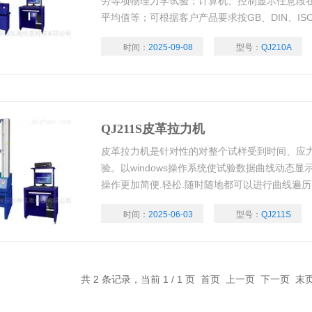
劳等项物理力学试验；计算机、控制显示任意段在
平均值等；可根据客户产品要求按GB、DIN、ISO
准进行试验和提供数据；
时间：
2025-09-08
型号：
QJ210A
QJ211S皮革拉力机
皮革拉力机是针对性的对整个试样受到时间、应
验。以windows操作系统使试验数据曲线动态显
操作更加简便.轻松.随时随地都可以进行曲线遍
电子显示监控。可根据客户要求，配置合适夹具
时间：
2025-06-03
型号：
QJ211S
伸长率、拉力、拉伸、压缩、弯曲、抗弯、撕裂
力学试验。
共 2 条记录，当前 1 / 1 页 首页 上一页 下一页 