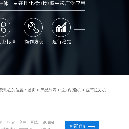
您现在的位置：
>
>
>
首页
产品列表
拉力试验机
皮革拉力机
伸、压缩、弯曲、剥离、低周疲
查看详情