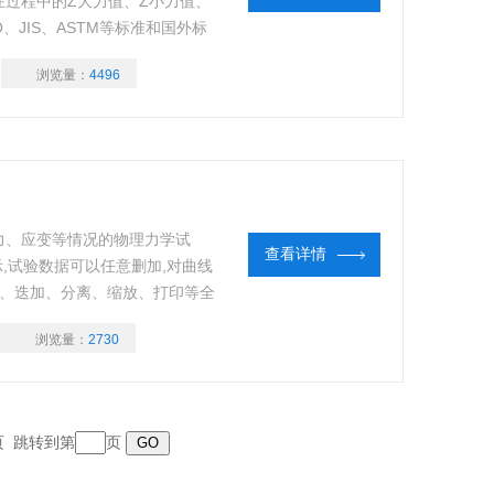
过程中的Z大力值、Z小力值、
、JIS、ASTM等标准和国外标
浏览量：
4496
力、应变等情况的物理力学试
查看详情
示,试验数据可以任意删加,对曲线
历、迭加、分离、缩放、打印等全
（特殊夹具可根据客户订做）做
浏览量：
2730
、剪切、刺破、低调疲劳等多项
末页 跳转到第
页