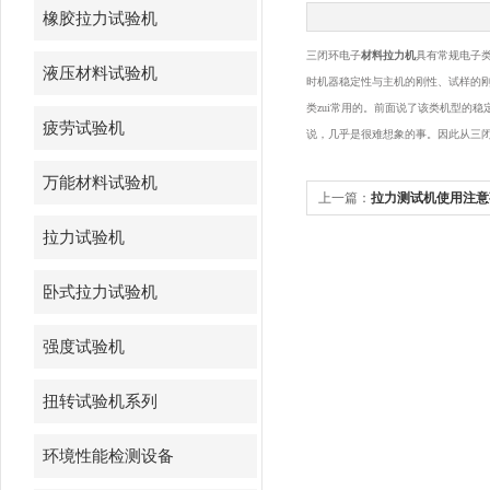
橡胶拉力试验机
三闭环电子
材料拉力机
具有常规电子
液压材料试验机
时机器稳定性与主机的刚性、试样的刚
类zui常用的。前面说了该类机型的
疲劳试验机
说，几乎是很难想象的事。因此从
三
万能材料试验机
上一篇：
拉力测试机使用注意
拉力试验机
卧式拉力试验机
强度试验机
扭转试验机系列
环境性能检测设备