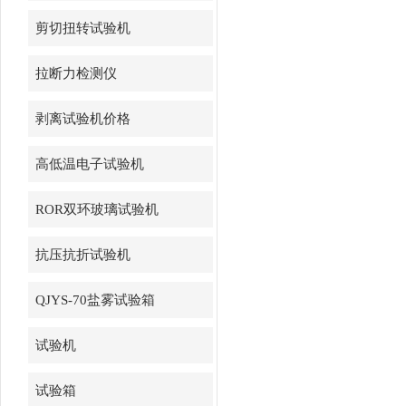
剪切扭转试验机
拉断力检测仪
剥离试验机价格
高低温电子试验机
ROR双环玻璃试验机
抗压抗折试验机
QJYS-70盐雾试验箱
试验机
试验箱