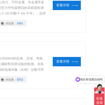
心动力，可对金属、非金属等多
查看详情
类型力学性能测试的高精度检测
kN 到数千 kN 不等），适用
力学性能验证，广泛应用于航空
浏览量：
3481
科研院所等领域。
000KN的拉伸、压缩、弯曲、
查看详情
金属材料同类试验的检测。本机
微机电液伺服（比例）全数字闭
口高精度传感器，能实现在恒定
现在有优惠活动吗
浏览量：
3052
跟踪试验数据和曲线动态显示。