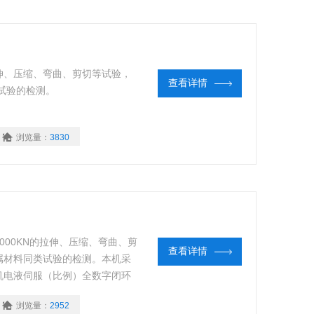
伸、压缩、弯曲、剪切等试验，
查看详情
试验的检测。
浏览量：
3830
00KN的拉伸、压缩、弯曲、剪
查看详情
属材料同类试验的检测。本机采
机电液伺服（比例）全数字闭环
高精度传感器，能实现在恒定的
浏览量：
2952
踪试验数据和曲线动态显示。试