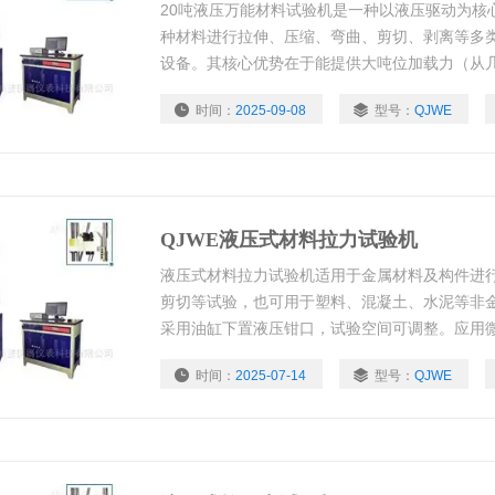
20吨液压万能材料试验机是一种以液压驱动为核
种材料进行拉伸、压缩、弯曲、剪切、剥离等多
设备。其核心优势在于能提供大吨位加载力（从几十 
于中高强度材料（如钢材、合金、混凝土等）的
时间：
2025-09-08
型号：
QJWE
航天、汽车制造、建筑建材、冶金、质检机构及
QJWE液压式材料拉力试验机
液压式材料拉力试验机适用于金属材料及构件进行2
剪切等试验，也可用于塑料、混凝土、水泥等非
采用油缸下置液压钳口，试验空间可调整。应用
环控制系统，加载速度可自由设定 。测量采用进
时间：
2025-07-14
型号：
QJWE
的应力的情况下结果力值、位移、变形、计算机
试验数据 编辑、曲线浏览、存储、联网，