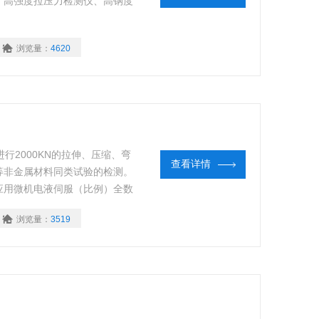
、高强度拉压力检测仪、高钢度
浏览量：
4620
行2000KN的拉伸、压缩、弯
查看详情
等非金属材料同类试验的检测。
应用微机电液伺服（比例）全数
用进口高精度传感器，能实现在
浏览量：
3519
算机跟踪试验数据和曲线动态显