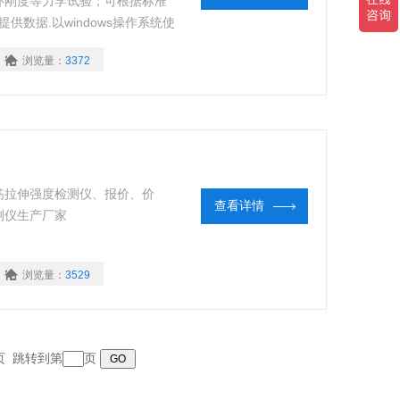
环刚度等力学试验；可根据标准
和提供数据.以windows操作系统使
曲线操作更加简便.轻松.随时随
浏览量：
3372
全电子显示监控主要技术。
筋拉伸强度检测仪、报价、价
查看详情
测仪生产厂家
浏览量：
3529
末页 跳转到第
页