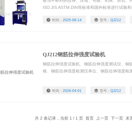
验当中材料的拉伸、压缩、弯曲、剥离、剪切、
ISO.JIS.ASTM.DIN等标准和国外标准进行试验
试验数据曲线动态显示,试验数据可以任意删加,对
时间：
2025-08-14
型号：
QJ212
地都可以进行曲线遍历.叠加.分离.缩放.打印等
QJ212钢筋拉伸强度试验机
钢筋拉伸强度试验机、钢筋拉伸强度测试仪、钢
格、钢筋拉伸强度检测仪单位、钢筋拉伸强度检
时间：
2026-04-01
型号：
QJ212
共 2 条记录，当前 1 / 1 页 首页 上一页 下一页 