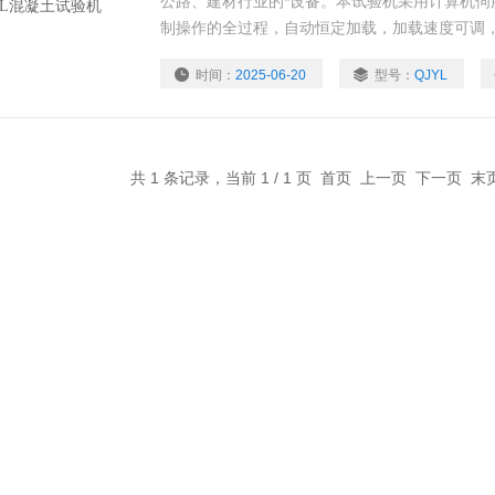
公路、建材行业的*设备。本试验机采用计算机伺
制操作的全过程，自动恒定加载，加载速度可调
力-恒应变、恒应力-恒位移、恒应变-恒位的试
时间：
2025-06-20
型号：
QJYL
试验参数，结果跟踪数据和曲线动态显示，试验
储、可打印出完整的试验报告。
共 1 条记录，当前 1 / 1 页 首页 上一页 下一页 