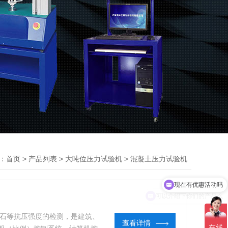
：
>
>
>
首页
产品列表
大吨位压力试验机
混凝土压力试验机
现在有优惠活动吗
可以介绍下你们的产品么
砖、石等抗压强度的检测，是建筑、
查看详情