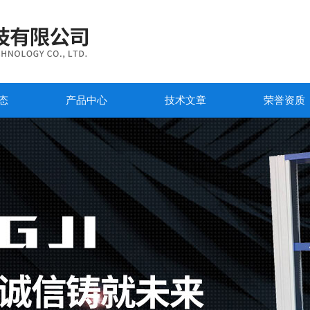
态
产品中心
技术文章
荣誉资质