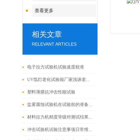
查看更多
相关文章
RELEVANT ARTICLES
电子拉力试验机试验速度校准
UV氙灯老化试验箱厂家浅谈老化的三要素
塑料薄膜抗冲击性能试验
盐雾腐蚀试验机在试验前的准备工作有哪些？
材料拉力机精度等级对测试结果有哪些影响？
冲击试验机试验注意事项日常维护要求