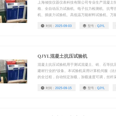
上海倾技仪器仪表科技有限公司专业生产混凝土恒
格、全自动压力试验机、电子拉力检测机、抗弯
机、插拔力试验机、高低温万能材料试验机、万
料试验机、微机控制万能试验机
时间：
2025-09-03
型号：
QJYL
QJYL混凝土抗压试验机
混凝土抗压试验机用于测试混凝土、砖、石等抗
建材行业的*设备。本试验机采用计算机伺服（比
的全过程，自动恒定加载，加载速度可调，丝杆采
变、恒应力-恒位移、恒应变-恒位的试验功能，
时间：
2025-09-15
型号：
QJYL
数，结果跟踪数据和曲线动态显示，试验数据可
打印出完整的试验报告