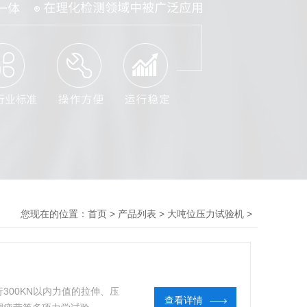
您现在的位置：
>
>
>
首页
产品列表
大吨位压力试验机
300KN以内力值的拉伸、压
查看详情