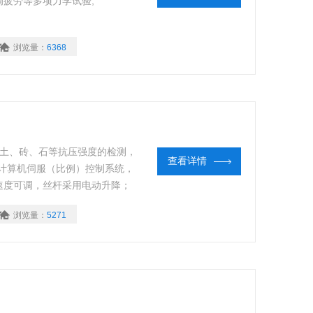
疲劳等多项力学试验,
浏览量：
6368
混凝土、砖、石等抗压强度的检测，
查看详情
计算机伺服（比例）控制系统，
速度可调，丝杆采用电动升降；
恒位的试验功能，计算机任意控制
浏览量：
5271
示，试验数据可编辑、曲线可浏