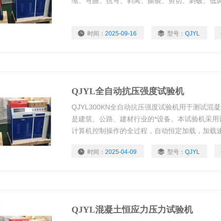
缩、弯曲、抗弯、剥离、撕裂、剪切、刺破、低调
时间：
2025-09-16
型号：
QJYL
QJYL全自动抗压强度试验机
QJYL300KN全自动抗压强度试验机用于测试
是建筑、公路、建材行业的*设备。本试验机采用
计算机控制操作的全过程，自动恒定加载，加载
实现恒应力-恒应变、恒应力-恒位移、恒应变-
时间：
2025-04-09
型号：
QJYL
设定所需试验参数，结果跟踪数据和曲线动态显
览并能存储、可打印出完整的试验报告。
QJYL混凝土恒应力压力试验机