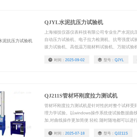
QJYL水泥抗压力试验机
上海倾技仪器仪表科技有限公司专业生产水泥抗压
自动压力试验机、电子拉力检测机、抗弯强度试
拔力试验机、高低温万能材料试验机、万能试验
机、微机控制万能试验机
时间：
2025-09-02
型号：
QJYL
QJ211S管材环刚度拉力测试机
管材环刚度拉力测试机是针对性的对整个试样受
理力学试验。以windows操作系统使试验数据曲
加,对曲线操作更加简便.轻松.随时随地都可以进
放、打印等全电子显示监控。可根据客户要求，
时间：
2025-07-18
型号：
QJ211S
客户订做）做伸长率、拉力、拉伸、压缩、弯曲