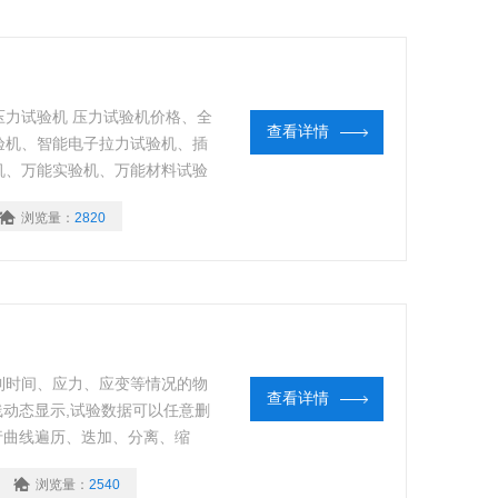
力试验机 压力试验机价格、全
查看详情
验机、智能电子拉力试验机、插
机、万能实验机、万能材料试验
浏览量：
2820
到时间、应力、应变等情况的物
查看详情
线动态显示,试验数据可以任意删
行曲线遍历、迭加、分离、缩
配置合适夹具（特殊夹具可根据
浏览量：
2540
、抗弯、撕裂、剪切、刺破、低