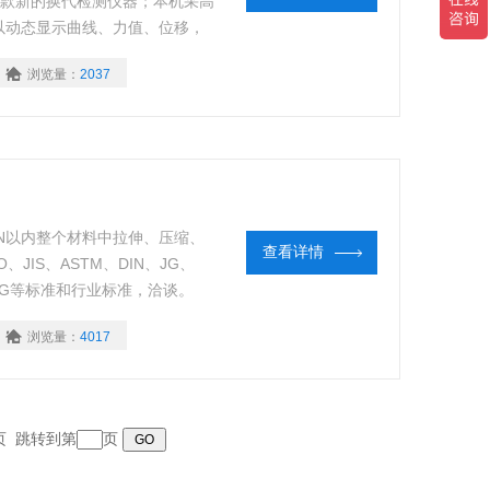
一款新的换代检测仪器；本机采高
以动态显示曲线、力值、位移，
浏览量：
2037
0N以内整个材料中拉伸、压缩、
查看详情
JIS、ASTM、DIN、JG、
B、HG等标准和行业标准，洽谈。
浏览量：
4017
末页 跳转到第
页