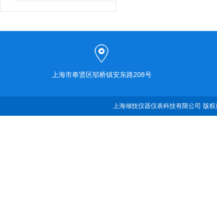
上海市奉贤区邬桥镇安东路208号
上海倾技仪器仪表科技有限公司 版权所