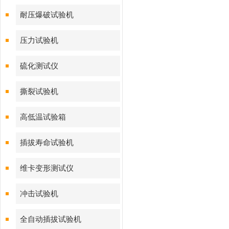
耐压爆破试验机
压力试验机
硫化测试仪
撕裂试验机
高低温试验箱
插拔寿命试验机
维卡变形测试仪
冲击试验机
全自动插拔试验机