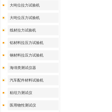
大吨位拉力试验机
大吨位压力试验机
线材拉力试验机
铝材料拉压力试验机
钢材料拉压力试验机
海绵类测试仪器
汽车配件材料试验机
粘结力测试仪
医用物性测试仪