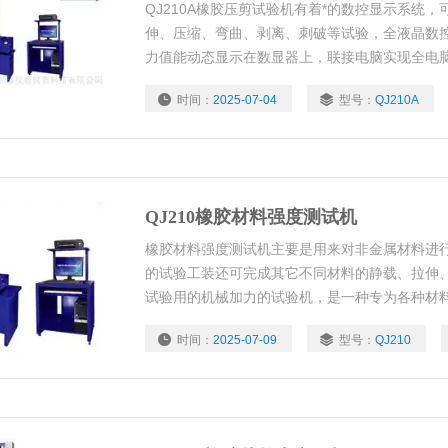
QJ210A橡胶压剪试验机有着*的数控显示系统，
伸、压缩、弯曲、剥离、刺破等试验，全液晶数
力值能动态显示在数显器上，联接电脑实现全电脑
变传统材料式试验机机台笨重、操作复杂、性能
时间：
2025-07-04
型号：
QJ210A
及高级烤漆处理，更显美观大方。
QJ210橡胶材料强度测试机
橡胶材料强度测试机主要是用来对非金属材料进
的试验工装还可完成其它不同材料的静载、拉伸
试验用的机械加力的试验机，是一种专为各种材
的专业检测设备，亦是为物性试验、教学研究、
时间：
2025-07-09
型号：
QJ210