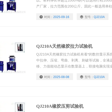
以。材料伸长率超过1000%的可以选用行程1000
产厂家，拉力范围在200公斤。因此一般选用单
任意设置：Z大力值、伸长率，抗拉强度、定力
时间：
2025-09-16
型号：
QJ210A
性模量、Z大试验力8项。倾技为橡胶制品检测提
QJ210A天然橡胶拉力试验机
QJ210A天然橡胶拉力试验机有着*的数控显示系
中拉伸、压缩、弯曲、剥离、刺破等试验，全液
移、力值能动态显示在数显器上，联接电脑实现
告；*改变传统材料式试验机机台笨重、操作复杂
时间：
2025-08-08
型号：
QJ210A
型封板及高级烤漆处理，更显美观大方。
QJ210A橡胶压剪试验机