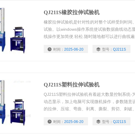
QJ211S橡胶拉伸试验机
橡胶拉伸试验机是针对性的对整个试样受到时间
试验。以windows操作系统使试验数据曲线动态
线操作更加简便.轻松.随时随地都可以进行曲线
全电子显示监控。可根据客户要求，配置合适夹
时间：
2025-06-20
型号：
QJ211S
做伸长率、拉力、拉伸、压缩、弯曲、抗弯、撕
项力学试验。
QJ211S塑料拉伸试验机
QJ211S塑料拉伸试验机有着超大数显控制系统
动态显示，加上电脑可实现微机操作，参数随意设
的拉伸、压缩、弯曲、剥离、撕裂、剪切、刺破、
据标准ISO.JIS.ASTM.DIN等标准和国外标准进
时间：
2025-06-20
型号：
QJ211S
系统使试验数据曲线动态显示,试验数据可以任意