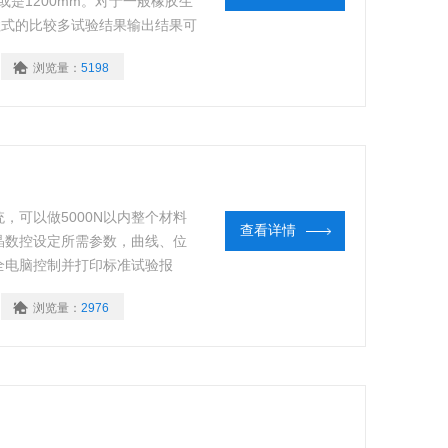
或是1200mm。对于一般橡胶生
柱式的比较多试验结果输出结果可
伸长、定伸长力值、屈服强度，弹
浏览量：
5198
供经济实用型的仪器，详情可
统，可以做5000N以内整个材料
查看详情
晶数控设定所需参数，曲线、位
全电脑控制并打印标准试验报
、性能单一之缺点。外观采用挤
浏览量：
2976