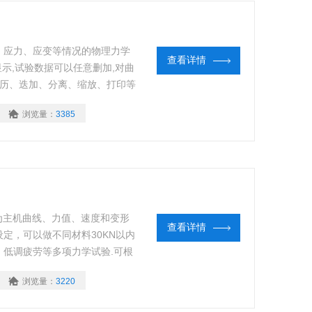
、应力、应变等情况的物理力学
查看详情
显示,试验数据可以任意删加,对曲
遍历、迭加、分离、缩放、打印等
具（特殊夹具可根据客户订做）
浏览量：
3385
裂、剪切、刺破、低调疲劳等多
-为主机曲线、力值、速度和变形
查看详情
定，可以做不同材料30KN以内
低调疲劳等多项力学试验.可根
行试验和提供数据.以windows操作
浏览量：
3220
删加,