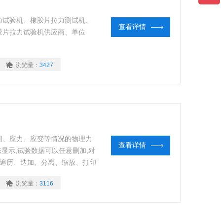
力试验机、橡胶片拉力测试机、
查看详情
胶片拉力试验机供应商、单位
浏览量：
3427
间、应力、应变等情况的物理力
查看详情
态显示,试验数据可以任意删加,对
线遍历、迭加、分离、缩放、打印
夹具（特殊夹具可根据客户订
浏览量：
3116
、撕裂、剪切、刺破、低调疲劳