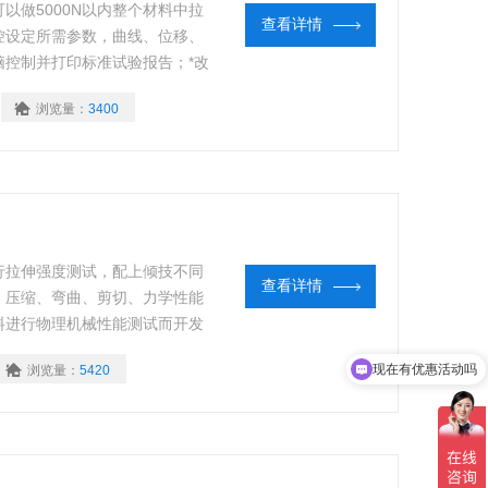
可以做5000N以内整个材料中拉
查看详情
控设定所需参数，曲线、位移、
控制并打印标准试验报告；*改
单一之缺点。外观采用挤型封板
浏览量：
3400
行拉伸强度测试，配上倾技不同
查看详情
、压缩、弯曲、剪切、力学性能
料进行物理机械性能测试而开发
质量控制等的检测设备。
现在有优惠活动吗
浏览量：
5420