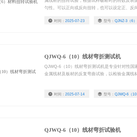
属线材的扭转试验，根据试样破断时的转数及表
匀性。可以正向或反向扭转，也可以设定正、反
任意设定。使用范围宽，从Ф0.1mm-Ф3mm
时间：
2025-07-23
型号：
QJNZ-3（6）
解股试验功能。
QJWQ-6（10）线材弯折测试机
QJWQ-6（10）线材弯折测试机是专业针对性国家标
金属线材及板材的反复弯曲试验，以检验金属线
时间：
2025-07-14
型号：
QJWQ-6（1
QJWQ-6（10）线材弯折试验机