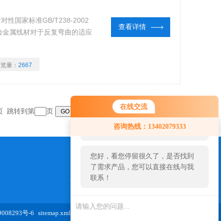
性国家标准GB/T238-2002
查看详情
验金属线材对于反复弯曲的适应
浏览量：
2667
在线交流
末页 跳转到第
页
您好！欢迎前来咨询，很高兴为您
咨询热线：13402079333
服务，请问您要咨询什么问题呢？
您好，看您停留很久了，是否找到
了需求产品，您可以直接在线与我
联系！
973654827@qq.com
08293号-6
sitemap.xml