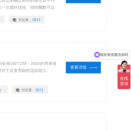
面状态来确定材料的塑性及不均
向一次循环扭转。扭转圈数可以
，电子数显记数，还具有对钢丝绳的
浏览量：
2813
现在有优惠活动吗
可以介绍下你们的产品么
准GB/T238－2002的用来做
查看详情
材对于反复弯曲的适应能力。
0）
浏览量：
3071