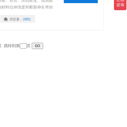
、撕裂、剪切、压陷硬度、低调疲
聚合物材料拉伸强度和断裂伸长率的
定(压陷法)GB20467-2006-T
浏览量：
2891
压缩性能试验等。
末页 跳转到第
页