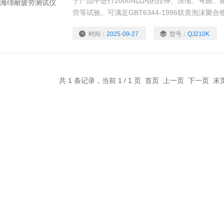
于产品中进行2000N以内的拉伸、压缩、弯曲
劳等试验。可满足GBT6344-1996软质泡沫
测定、GBT 10807-2006软质泡沫聚合材料硬度的测
时间：
2025-09-27
型号：
QJ210K
软质泡沫聚合材料模压和挤出海绵胶制品成品的
共 1 条记录，当前 1 / 1 页 首页 上一页 下一页 