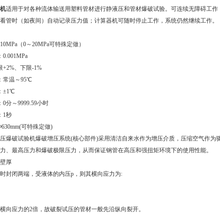
机
适用于对各种流体输送用塑料管材进行静液压和管材爆破试验。可连续无障碍工作
看管时（如夜间）自动记录压力值；计算器机可随时停止工作，系统仍然继续工作。
0MPa（0～20MPa可特殊定做）
.001MPa
+2%、下限-1%
：常温～95℃
±1℃
分～9999.59小时
：1秒
630mm(可特殊定做)
压爆破试验机爆破增压系统(核心部件)采用清洁自来水作为增压介质，压缩空气作为
力、最高压力和爆破极限压力，从而保证钢管在高压和强扭矩环境下的使用性能。
壁厚
时封闭两端，受液体的内压p，则其横向应力为:
横向应力的2倍，故破裂试压的管材一般先沿纵向裂开。