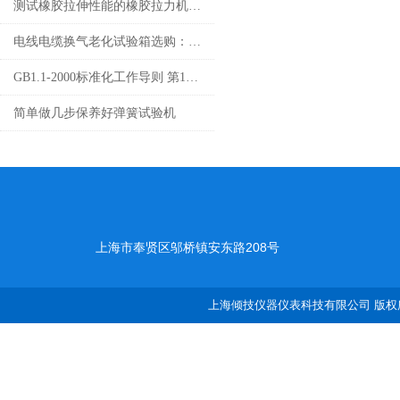
测试橡胶拉伸性能的橡胶拉力机需具备的四大条件
电线电缆换气老化试验箱选购：关键参数与功能考量
GB1.1-2000标准化工作导则 第1部分 标准的结构和编写规则
简单做几步保养好弹簧试验机
上海市奉贤区邬桥镇安东路208号
上海倾技仪器仪表科技有限公司 版权所