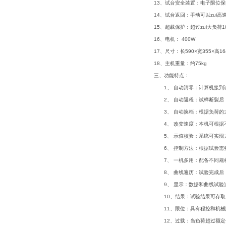
13、试台安全装置：电子限位保
14、试台返回：手动可以zui
15、超载保护：超过zui大负荷
16、电机： 400W
17、尺寸：长590×宽355×高16
18、主机重量：约75kg
三、
功能特点：
1、 自动清零：计算机接到
2、 自动返程：试样断裂后
3、 自动换档：根据负荷的
4、 改变速度：本机可根据
5、 示值校验：系统可实现
6、 控制方法：根据试验需
7、 一机多用：配备不同规
8、 曲线遍历：试验完成后
9、 显示：数据和曲线试验
10、结果：试验结果可存取
11、限位：具有程控和机械
12、过载：当负荷超过额定