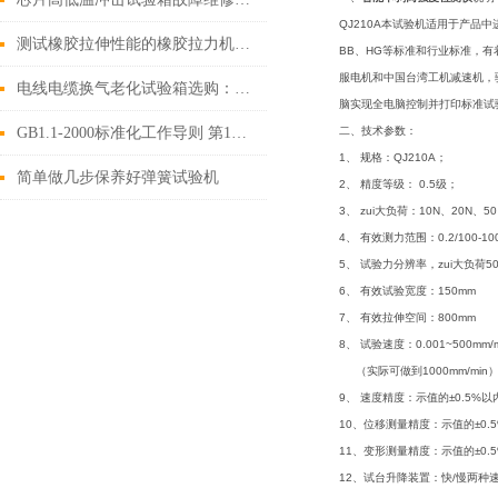
QJ210A本试验机适用于产品中
测试橡胶拉伸性能的橡胶拉力机需具备的四大条件
BB、HG等标准和行业标准，
服电机和中国台湾工机减速机，
电线电缆换气老化试验箱选购：关键参数与功能考量
脑实现全电脑控制并打印标准试
GB1.1-2000标准化工作导则 第1部分 标准的结构和编写规则
二、
技术参数：
1、 规格：QJ210A；
简单做几步保养好弹簧试验机
2、 精度等级： 0.5级；
3、 zui大负荷：10N、20N、5
4、 有效测力范围：0.2/100-10
5、 试验力分辨率，zui大负
6、 有效试验宽度：150mm
7、 有效拉伸空间：800mm
8、 试验速度：0.001~500mm
（实际可做到1000mm/min
9、 速度精度：示值的±0.5%以
10、位移测量精度：示值的±0.
11、变形测量精度：示值的±0.
12、试台升降装置：快/慢两种