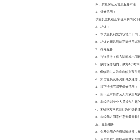
四、
质量保证及售后服务
1、保修范围：
试验机主机在正常使用的情况下
2、培训：
a、本试验机到需方场地二日内
b、培训必须达到能正确使用试
3、维修服务：
a、咨询服务：供方随时或书面
b、故障保修期内，供方4小时
c、保修期内人为或自然灾害引
d、如需更换设备另部件及送修
4、以下情况不属于保修范围：
a、因不正常操作及人为或自然
b、非经培训专业人员操作引起
c、未经我方同意自行拆卸改装
d、未经我方同意任意安装毒软
五、
更新服务：
a、免费为用户升级试验软件，
b、用户向我公司购买的其它附