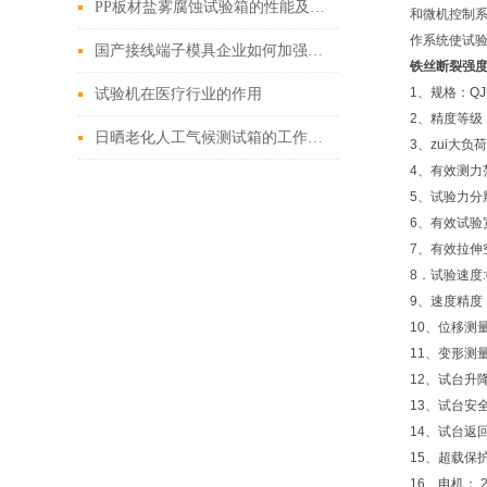
PP板材盐雾腐蚀试验箱的性能及操作流程
和微机控制系
作系统使试验
国产接线端子模具企业如何加强品牌建设-倾技检测设备厂
铁丝断裂强
1、规格：QJ
试验机在医疗行业的作用
2、精度等级：
日晒老化人工气候测试箱的工作原理及关键参数分析
3、zui大负
4、有效测力范围
5、试验力分
6、有效试验
7、有效拉伸
8．试验速度:0.
9、速度精度
10、位移测
11、变形测
12、试台升
13、试台安
14、试台返
15、超载保
16、电机： 