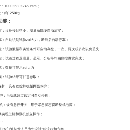
1000×680×2450mm；
：约1250kg
功能：
零：设备接到指令，测量系统便自动清零；
车：自动识别试验zui大力，断裂后自动停车；
盘：试验数据和实验条件可自动存盘，一次、两次或多次以免丢失；
程：试验过程及测量、显示、分析等均由数控微软完成；
式：数据可显示zui大力；
现：试验结果可任意存取；
保护：具有程控和机械两级保护；
保护：当负载超过额定时自动停机；
停机：设有急停开关，用于紧急状态切断整机电源；
升级实现主机和微机独立操作；
诺：
我们专门派技术人员为您设计*的流程和方案