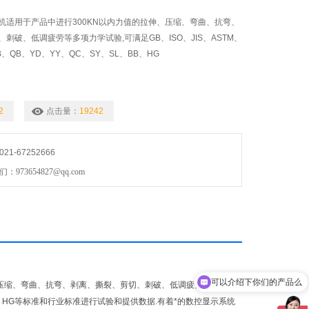
机适用于产品中进行300KN以内力值的拉伸、压缩、弯曲、抗弯、
刺破、低调疲劳等多项力学试验,可满足GB、ISO、JIS、ASTM、
YB、QB、YD、YY、QC、SY、SL、BB、HG
2
点击量：
19242
1-67252666
73654827@qq.com
可以介绍下你们的产品么
、压缩、弯曲、抗弯、剥离、撕裂、剪切、刺破、低调疲劳等多项力
L、BB、HG等标准和行业标准进行试验和提供数据.有着*的数控显示系统