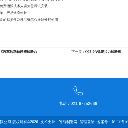
将免费指派技术人员为您调试安装
一年，产品终身维护
设备的易损件及耗品确保仪器能长期使用
NZ汽车转动轴静扭试验台
下一篇：
QJ210A弹簧拉力试验机
电话：021-67252666
公司 版权所有©2026 技术支持：
智能制造网
管理登陆
备案号：沪ICP备090