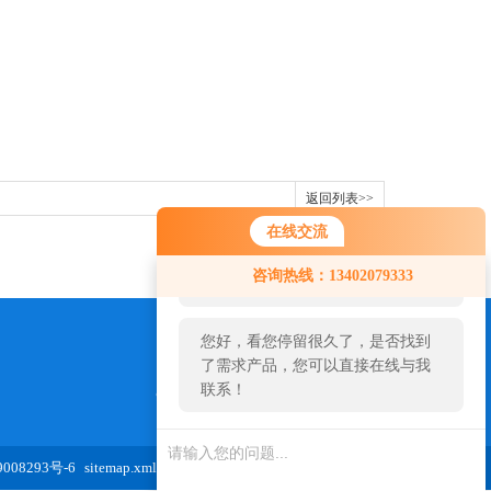
返回列表>>
在线交流
您好！欢迎前来咨询，很高兴为您
咨询热线：13402079333
服务，请问您要咨询什么问题呢？
您好，看您停留很久了，是否找到
了需求产品，您可以直接在线与我
联系！
973654827@qq.com
08293号-6
sitemap.xml