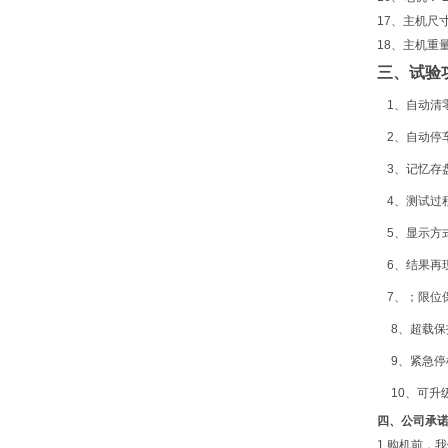
17、主机尺寸：
18、主机重量
三、试验
1、自动清
2、自动停
3、记忆存
4、测试过
5、显示方
6、结果再
7、；限位
8、超载
9、紧急
10、可
四、公司承
1.购机前，