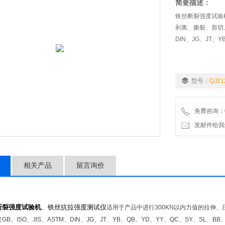
简要描述：
铁丝断裂强度试验
剥离、撕裂、剪切、
DIN、JG、JT、
型号：
QJ21
免费咨询：02
发邮件给我们：9
相关产品
留言询价
断裂强度试验机
、铁丝抗拉强度测试仪
适用于产品中进行300KN以内力值的拉伸
GB、ISO、JIS、ASTM、DIN、JG、JT、YB、QB、YD、YY、QC、SY、S