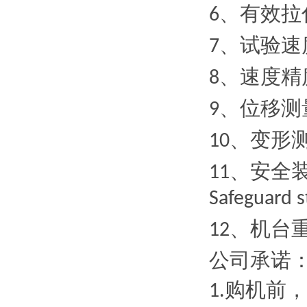
、有效拉
6
、试验速
7
、速度精
8
、位移测
9
、变形
10
、安全
11
Safeguard s
、机台
12
公司承诺
购机前，
1.