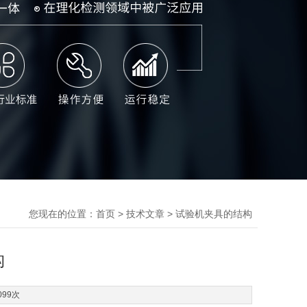
您现在的位置：
>
> 试验机夹具的结构
首页
技术文章
构
099次