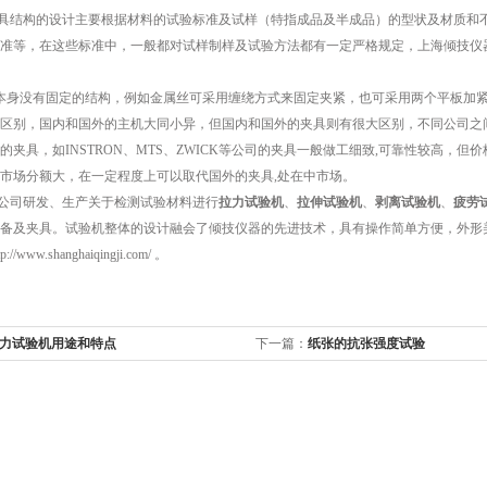
构的设计主要根据材料的试验标准及试样（特指成品及半成品）的型状及材质和不同的试验
准等，在这些标准中，一般都对试样制样及试验方法都有一定严格规定，上海倾技仪
身没有固定的结构，例如金属丝可采用缠绕方式来固定夹紧，也可采用两个平板加紧
区别，国内和国外的主机大同小异，但国内和国外的夹具则有很大区别，不同公司之
的夹具，如INSTRON、MTS、ZWICK等公司的夹具一般做工细致,可靠性较高
市场分额大，在一定程度上可以取代国外的夹具,处在中市场。
司研发、生产关于检测试验材料进行
拉力试验机
、
拉伸试验机
、
剥离试验机
、
疲劳
备及夹具。试验机整体的设计融会了倾技仪器的先进技术，具有操作简单方便，外形
www.shanghaiqingji.com/ 。
力试验机用途和特点
下一篇：
纸张的抗张强度试验