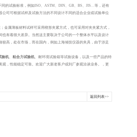
标准，例如ISO、ASTM、DIN、GB、BS、JIS…等，还有
器公司可根据试样及试验方法的不同设计不同的适合企业或试验单位
；金属薄板材料试样可采用楔形夹紧方式，也可采用对夹夹紧方式，
间也有着很大差异。当然这主要取决于公司的一个整体水平以及设计
，但价格较高，处在市场，而在国内，例如上海倾技仪器的夹具，由于涉足
试验机
、
粘合力试验机
、耐环境试验箱等试验设备，以及一些产品的特
美观，性能稳定可靠。欢迎广大新老客户或到厂参观洽谈业务。，更
返回列表>>