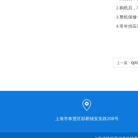
购机后，
2.
整机保修
3.
常年供应
4.
上一篇：
QJ
上海市奉贤区邬桥镇安东路208号