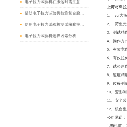
电子拉力试验机在搬运时需注意哪些问题
上海材料拉
借助电子拉力试验机检测复合膜印刷油墨的复合牢度
、
大
1
zui
、
荷重元
2
使用电子拉力试验机测试橡胶拉伸性能
、测试精
3
电子拉力试验机选择因素分析
、操作方
4
、有效宽
5
、有效拉
6
、试验速
7
、速度精
8
、位移测
9
、变形测
10
、安全
11
、机台重
12
公司承诺：
购机前，
1.