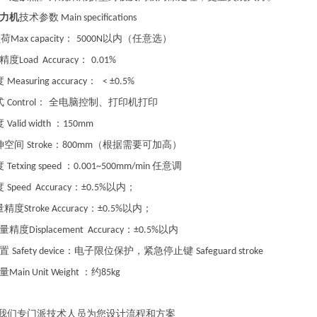
力机
技术参数
Main specifications
负荷
：
以内（任意选）
Max capacity
5000N
精度
：
Load Accuracy
0.01%
度
：
Measuring accuracy
< ±0.5%
式
： 全电脑控制、打印机打印
Control
度
：
Valid width
150mm
伸空间
：
（根据需要可加高）
Stroke
800mm
度
：
任意调
Tetxing speed
0.001~500mm/min
度
：
以内；
Speed Accuracy
±0.5%
量精度
：
以内；
Stroke Accuracy
±0.5%
量精度
：
以内
Displacement Accuracy
±0.5%
装置
：电子限位保护，紧急停止键
Safety device
Safeguard stroke
量
：约
Main Unit Weight
85kg
我们专门派技术人员为您设计流程和方案