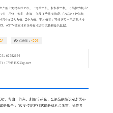
生产的上海材料拉力机、上海拉力机、材料拉力机、万能拉力机有*
拉伸、压缩、弯曲、剥离、低周疲劳等项物理力学试验；计算机、
过程中的Z大力值、Z小力值、平均值等；可根据客户产品要求按
O、JIS、ASTM等标准和国外标准进行试验和提供数据。
0A
点击量：
4506
1-67252666
73654827@qq.com
压缩、
弯曲、剥离、刺破等试验，全液晶数控设定所需参
试验报告；
改变传统材料式试验机机台笨重、操作复
*