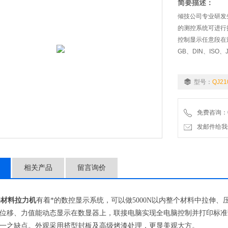
简要描述：
倾技公司专业研发
的测控系统可进行
控制显示任意段在
GB、DIN、IS
型号：
QJ21
免费咨询：02
发邮件给我们：9
相关产品
留言询价
海材料拉力机
有着
*的数控显示系统，
可以做
5000N
以内整个材料中拉伸、
位移、力值能动态显示在数显器上，联接电脑实现全电脑控制并打印标准
一之缺点。外观采用挤型封板及高级烤漆处理，更显美观大方。