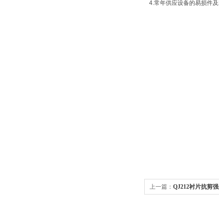
4.常年供应设备的易损件
上一篇：
QJ212衬片抗剪