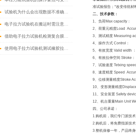
准试验报告；*改变传统材
试验机为什么会出现数据不准确的问题
二、
技术参数：
1、负荷Max capacit
电子拉力试验机在搬运时需注意哪些问题
2、荷重元精度Load Accu
3、测试精度 Measuring ac
借助电子拉力试验机检测复合膜印刷油墨的复合牢度
4、操作方式 Contr
使用电子拉力试验机测试橡胶拉伸性能
5、有效宽度 Valid wid
6、有效拉伸空间 Stro
7、试验速度 Tetxing spe
8、速度精度 Speed Acc
9、位移测量精度Stroke A
10、变形测量精度Displacem
11、安全装置 Safety de
12、机台重量Main Unit W
四、公司承诺：
1.购机前，我们专门派技
2.购机后，将免费指派技
3.整机保修一年，产品终