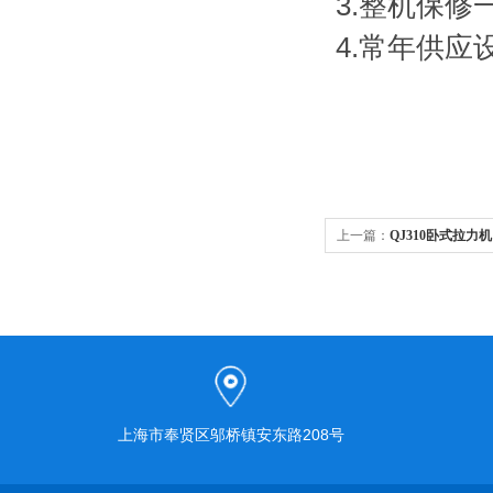
3.整机保
4.常年供
上一篇：
QJ310卧式拉力机
上海市奉贤区邬桥镇安东路208号