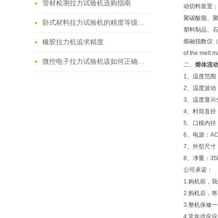
管材检测拉力试验机选购指南
动切料装置；
聚碳酸脂、聚
卧式材料拉力试验机的精度等级对测试结果有哪些具体影响？
塑料制品、石
熔融指数仪（熔体
橡胶拉力机追求精度
of the me
微控电子拉力试验机该如何正确使用？
二、
熔体流
1、温度范围：
2、温度波动：
3、温度显示
4、料筒直径：Φ
5、口模内径：Φ
6、电源：AC2
7、外型尺寸：
8、净重：35
公司承诺：
1.购机前，
2.购机后，
3.整机保修
4.常年供应