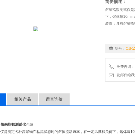
简要描述：
熔融指数测试仪是
下，熔体每10mi
装置；具有熔融指
型号：
QJRZ
免费咨询：02
发邮件给我们：9
相关产品
留言询价
5
熔融指数测试仪
介绍：
仪是测定各种高聚物在粘流状态时的熔体流动速率，在一定温度和负荷下，熔体每10m