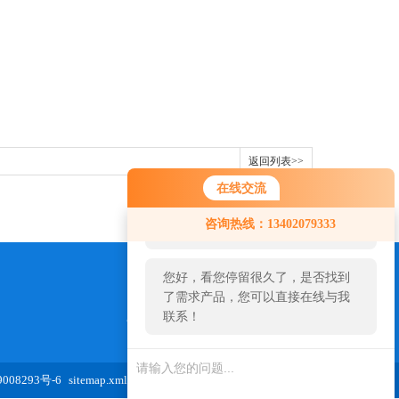
返回列表>>
在线交流
您好！欢迎前来咨询，很高兴为您
咨询热线：13402079333
服务，请问您要咨询什么问题呢？
您好，看您停留很久了，是否找到
了需求产品，您可以直接在线与我
联系！
973654827@qq.com
08293号-6
sitemap.xml