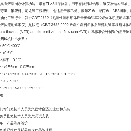
具有熔融指数计算功能，带有FLASH存储器，用于存储测试结果。该仪器结构简单
芳砜、氟塑料、尼龙等工程塑料，也适用于聚乙烯、聚苯乙烯、聚丙烯、ABS树脂
油化工等行业；符合GB/T 3682《热塑性塑料熔体质量流动速率和熔体体积流动速率的测
流动速率仪）是按照《GB/T 3682-2000 热塑性塑料熔体质量流动速率和熔体体积流动速率的测定》
lt mass-flow rate(MFR) and the melt volume-flow rate(MVR)》等标
动测试机
技术参数：
50℃-400℃
±0.5℃
分辨率：0.1℃
9.55mm±0.025mm
2.095mm±0.005mm Φ1.180mm±0.010mm
20V 50Hz
250mm×400mm×500mm
kg
我们专门派技术人员为您设计合适的流程和方案
将免费指派技术人员为您调试安装
一年，产品终身维护
设备的易损件及耗品确保仪器能使用