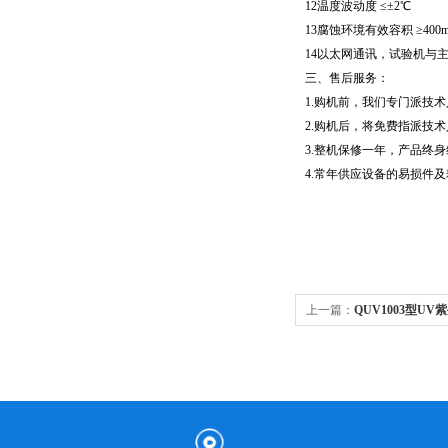
12温度波动度 ≤±2℃
13腐蚀环境有效容积 ≥400m
14以太网通讯，试验机与主
三、售后服务：
1.购机前，我们专门派技
2.购机后，将免费指派技
3.整机保修一年，产品终
4.常年供应设备的易损件
上一篇：
QUV1003型U