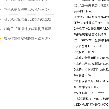
器，软件采用我公司独立
电子式高温蠕变试验机的主要构成讲解
具有如下特点：
1.为保证测试结果的准确
电子式高温蠕变试验机与机械蠕变试验机的对比
不计，减小系统的变形，
2.全数字控制器采用双A
对电子式高温蠕变试验机及高温蠕变试验的理解
数即能获得超高控制精度；
清洗恒温恒湿试验箱水路系统的妙招
二、 QJBV212P金属材
1设备型号 QJBV212P
2试验力 100KN
3试验力测量范围 1%-100%
4试验力示值相对误差 ≤±0.
5试验力控制稳定性 ≤±0.
6同轴度 ≤8%
7拉杆移动速度 0.01～60mm
8下拉杆行程 ≥80mm
9应变速率 10-6～1mm/s
10试样规格 φ10*180，标距
11工作温度 RT+10℃~60℃