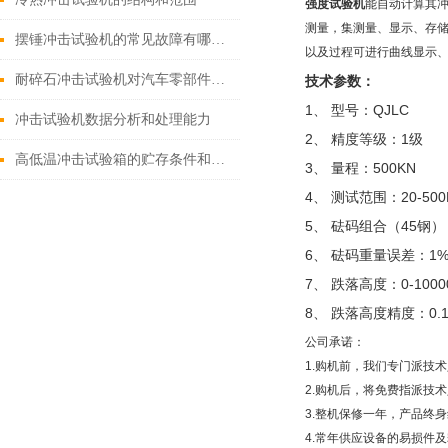
强度试验机
能自动计算其
测量，集测量、显示、存
摆锤冲击试验机的常见故障有哪些？
以及过程可进行曲线显示
耐碎石冲击试验机对汽车零部件产品测试的必要性
技术参数：
1、 型号：QJLC
冲击试验机数据分析和处理能力
2、 精度等级：1级
高低温冲击试验箱的贮存条件和箱体要求
3、 量程：500KN
4、 测试范围：20-500
5、 砝码组合（45钢）：
6、 砝码重量误差：1
7、 跌落高度：0-100
8、 跌落高度精度：0.
公司承诺：
1.购机前，我们专门派技
2.购机后，将免费指派技
3.整机保修一年，产品终
4.常年供应设备的易损件