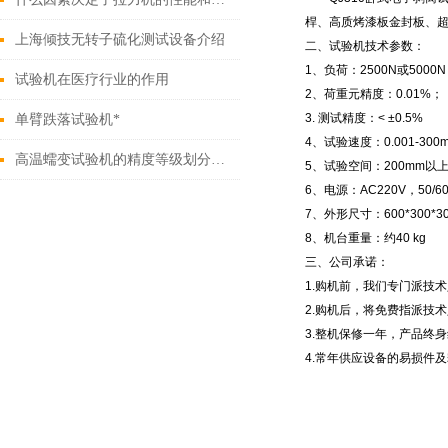
桿、高质烤漆板金封板、
上海倾技无转子硫化测试设备介绍
二、试验机技术参数：
1
、负荷：
2500N
或
5000N
试验机在医疗行业的作用
2
、荷重元精度：
0.01%
；
3.
测试精度：
< ±0.5%
单臂跌落试验机*
4
、试验速度：
0.001-300
高温蠕变试验机的精度等级划分标准适用于哪些行业？
5
、试验空间：
200mm
以
6
、电源：
AC220V
，
50/6
7
、外形尺寸：
600*300*3
8
、机台重量：约
40 kg
三、公司承诺：
1.
购机前，我们专门派技术
2.
购机后，将免费指派技术
3.
整机保修一年，产品终身
4.
常年供应设备的易损件及