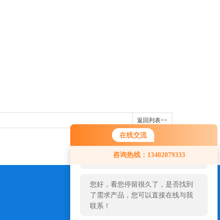
返回列表>>
在线交流
您好！欢迎前来咨询，很高兴为您
咨询热线：13402079333
服务，请问您要咨询什么问题呢？
您好，看您停留很久了，是否找到
了需求产品，您可以直接在线与我
联系！
973654827@qq.com