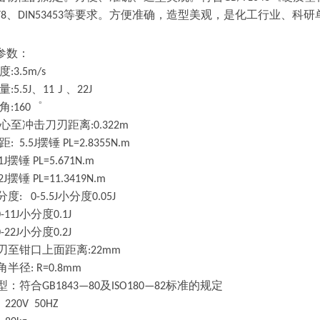
、
等要求。方便准确，造型美观，是化工行业、科研
78
DIN53453
参数：
度
:3.5m/s
量
、
Ｊ、
:5.5J
11
22J
角
゜
:160
心至冲击刀刃距离
:0.322m
距
摆锤
: 5.5J
PL=2.8355N.m
摆锤
J
PL=5.671N.m
摆锤
J
PL=11.3419N.m
分度
小分度
: 0-5.5J
0.05J
小分度
1J
0.1J
小分度
2J
0.2J
刃至钳口上面距离
:22mm
角半径
: R=0.8mm
型：符合
及
标准的规定
GB1843—80
ISO180—82
：
220V 50HZ