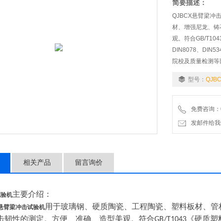
简要描述：
QJBCX悬臂梁
材、增强尼龙、铸
观。符合GB/T10
DIN8078、D
院校及质量检测等
型号：
QJB
免费咨询：02
发邮件给我们：9
相关产品
留言询价
主要介绍：
试验机
用于玻璃钢、硬质陶瓷、工程陶瓷、塑料板材、管
悬臂梁冲击试验机
击韧性的测定。方便、准确、造型美观。符合
《硬质塑
GB/T1043