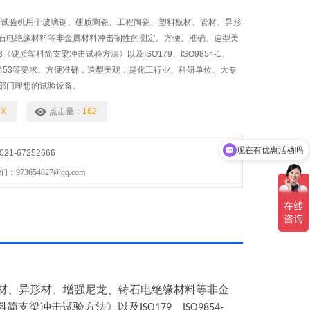
冲击试验机用于玻璃钢、硬质陶瓷、工程陶瓷、塑料板材、管材、异形
石电绝缘材料等非金属材料冲击韧性的测定。方便、准确、造型美
43《硬质塑料简支梁冲击试验方法》以及ISO179、ISO9854-1、
IN53453等要求。方便准确，造型美观，是化工行业、科研单位、大专
部门理想的试验设备。
CX
点击量：
162
现在有优惠活动吗
1-67252666
73654827@qq.com
材、
异形材、增强尼龙、铸石电绝缘材料等非金
料简支梁冲击试验方法》以及
、
ISO179
ISO9854-