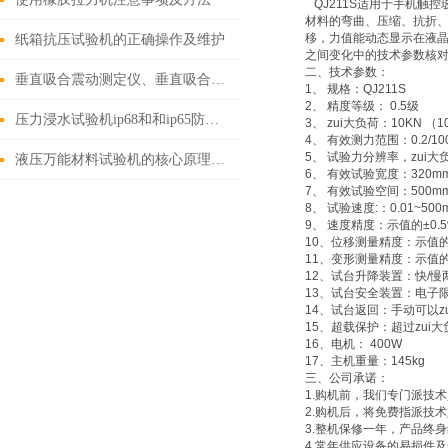
QJ211S
适用于手机触控
材料的弯曲、压缩、抗折、
移，力值能动态显示在液晶
纸箱抗压试验机的正确操作及维护
之间变化中的技术参数核
二、
技术参数：
垂直吸合震动测定仪、垂直吸合震动试验机、垂直吸合震动检测仪
1、 规格：QJ211S
2、 精度等级： 0.5级
压力浸水试验机ip68和和ip65防水区别
3、 zui大负荷：10KN 
4、 有效测力范围：0.2/100
5、 试验力分辨率，zui
液压万能材料试验机的核心原理是什么？
6、 有效试验宽度：320m
7、 有效试验空间：500m
8、 试验速度:：0.01~500
9、 速度精度：示值的±0.
10、位移测量精度：示值的
11、变形测量精度：示值的
12、试台升降装置：快/
13、试台安全装置：电子
14、试台返回：手动可以
15、超载保护：超过zui
16、电机： 400W
17、主机重量：145kg
三、公司承诺：
1.购机前，我们专门派技
2.购机后，将免费指派技
3.整机保修一年，产品终
4.常年供应设备的易损件