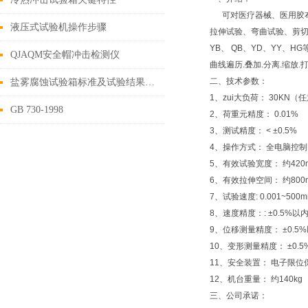
可对医疗器械、医用胶布
液压式试验机操作步骤
拉伸试验、弯曲试验、剪切试
YB、 QB、YD、YY、
QJAQM安全帽冲击检测仪
曲线遍历.叠加.分离.缩放
二、
技术参数：
盐雾腐蚀试验箱标准及试验结果如何判定
1、zui大负荷： 30KN（
GB 730-1998
2、荷重元精度： 0.01%
3、测试精度： < ±0.5%
4、操作方式： 全电脑控制,
5、有效试验宽度： 约420
6、有效拉伸空间： 约800
7、试验速度: 0.001~500m
8、速度精度：: ±0.5%以
9、位移测量精度： ±0.5
10、变形测量精度： ±0.
11、安全装置： 电子限位保护，
12、机台重量： 约140kg
三、公司承诺：