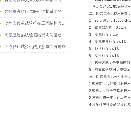
可满足GB/ISO/JIS等
如何提高拉压试验机控制系统的稳定性？
二、卧式试验机技术参数
1、zui大测力：1000
动静态疲劳试验机在工程结构疲劳检测中的作用
2、传感器精度：0.01%
3、测试精度：1级
高低温湿热试验箱出现均匀度过大该如何处理？
4、测试重复精度：≤1％
四点静压试验机的注意事项有哪些
5、位移精度：≤1％
6、变形精度：≤1％
7、操作方式：全电脑控制
8、有效试验空间：按实际
三。卧式试验机公司承诺
1.购机前，我们专门派技
2.购机后，将免费指派技
3.整机保修一年，产品终
4.常年供应设备的易损件