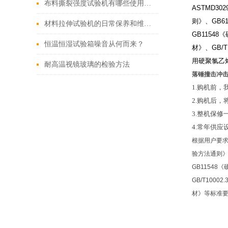
布料撕裂强度试验机有哪些使用方法
ASTMD3029
则》、
GB61
材料拉伸试验机的日常保养和维护应该注意哪些安全事项？
GB11548
《
恒温恒湿试验箱噪音从何而来？
材》、
GB/T
用硬聚氯乙
耐高温视镜玻璃的检验方法
落锤撞击冲
1.购机前
2.购机后
3.整机保
4.常年供
根据用户要求也
验方法通则》
GB11548
GB/T100
材》等标准