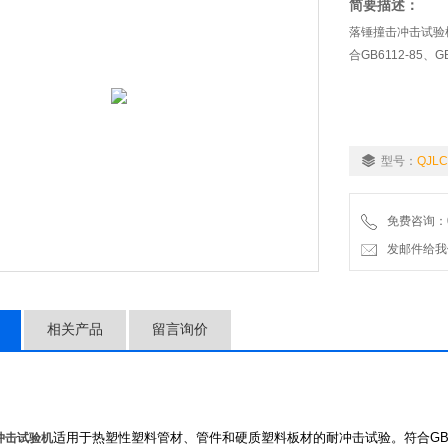
简要描述：
落锤撞击冲击试验
合GB6112-85、GB
型号：
QJLC
免费咨询：02
发邮件给我们：9
相关产品
留言询价
适用于热塑性塑料管材、管件和硬质塑料板材的耐冲击试验。符合
GB
冲击试验机