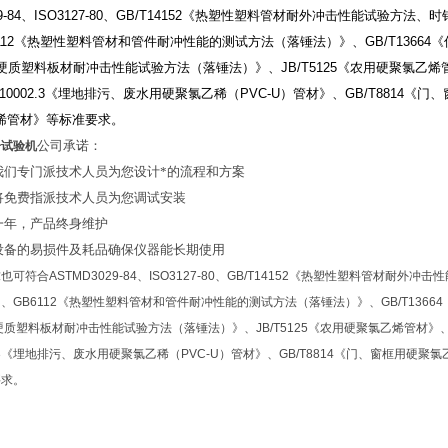
-84
、
ISO3127-80
、
GB/T14152
《热塑性塑料管材耐外冲击性能试验方法、时
12
《热塑性塑料管材和管件耐冲性能的测试方法（落锤法）》、
GB/T13664
《
硬质塑料板材耐冲击性能试验方法（落锤法）》、
JB/T5125
《农用硬聚氯乙烯
10002.3
《埋地排污、废水用硬聚氯乙稀（
PVC-U
）管材》、
GB/T8814
《门、
烯管材》等标准要求。
公司承诺：
击试验机
，我们专门派技术人员为您设计*的流程和方案
，将免费指派技术人员为您调试安装
修一年，产品终身维护
应设备的易损件及耗品确保仪器能长期使用
可符合ASTMD3029-84、ISO3127-80、GB/T14152《热塑性塑料管材耐外
、GB6112《热塑性塑料管材和管件耐冲性能的测试方法（落锤法）》、GB/T1366
《硬质塑料板材耐冲击性能试验方法（落锤法）》、JB/T5125《农用硬聚氯乙烯管材》、G
02.3《埋地排污、废水用硬聚氯乙稀（PVC-U）管材》、GB/T8814《门、窗框用硬聚
要求。