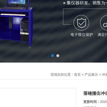
您现在的位置：
>
>
首页
产品展示
冲
落锤撞击冲
更新时间：
202