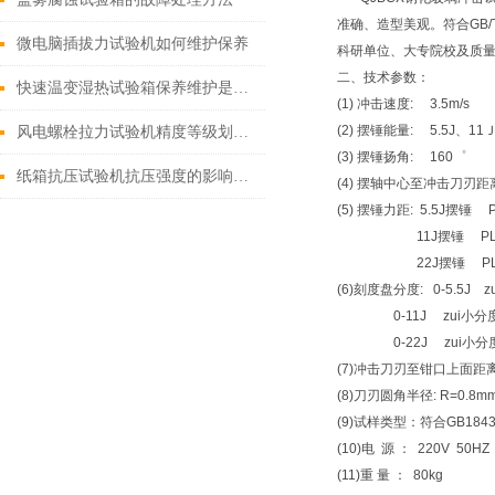
准确、造型美观。符合GB/T
微电脑插拔力试验机如何维护保养
科研单位、大专院校及质
二、技术参数：
快速温变湿热试验箱保养维护是非常有必要的
(1) 冲击速度: 3.5m/s
(2) 摆锤能量: 5.5J、11
风电螺栓拉力试验机精度等级划分标准适用于哪些领域？
(3) 摆锤扬角: 160゜
纸箱抗压试验机抗压强度的影响因素
(4) 摆轴中心至冲击刀刃距离:
(5) 摆锤力距: 5.5J摆锤 P
11J摆锤 PL=5.
22J摆锤 PL=11.
(6)刻度盘分度: 0-5.5J z
0-11J zui小分度0
0-22J zui小分度0
(7)冲击刀刃至钳口上面距离:
(8)刀刃圆角半径: R=0.8m
(9)试样类型：符合GB184
(10)电 源 ： 220V 50HZ
(11)重 量 ： 80kg