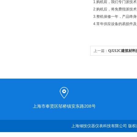
1.购机前，我们专门派技
2.购机后，将免费指派技
3.整机保修一年，产品终
4.常年供应设备的易损件
上一篇：
QJ212C建筑材
上海市奉贤区邬桥镇安东路208号
上海倾技仪器仪表科技有限公司 版权所