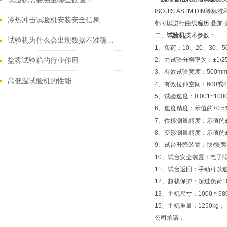
ISO.JIS.ASTM.D
冷热冲击试验机安装安全信息
都可以进行曲线遍历.叠加.
二、
试验机
技术参数：
试验机为什么会出现数据不准确的问题
1、负荷：10、20、30、50
2、力试验分辩率为：±1/2
盐雾试验箱的行业作用
3、有效试验宽度：500m
高低温试验机的性能
4、有效拉伸空间：600或8
5、试验速度：0.001~100
6、速度精度：示值的±0.
7、位移测量精度：示值的±
8、变形测量精度：示值的±
9、试台升降装置：快/慢
10、试台安全装置：电子
11、试台返回：手动可以
12、超载保护：超过负荷1
13、主机尺寸：1000＊68
15、主机重量：1250kg；
公司承诺：