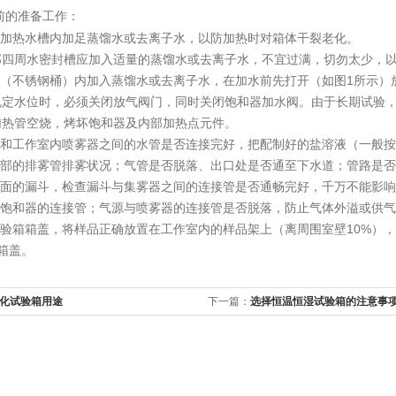
前的准备工作：
部加热水槽内加足蒸馏水或去离子水，以防加热时对箱体干裂老化。
部四周水密封槽应加入适量的蒸馏水或去离子水，不宜过满，切勿太少，
器（不锈钢桶）内加入蒸馏水或去离子水，在加水前先打开（如图1所示）
定水位时，必须关闭放气阀门，同时关闭饱和器加水阀。由于长期试验，
加热管空烧，烤坏饱和器及内部加热点元件。
箱和工作室内喷雾器之间的水管是否连接完好，把配制好的盐溶液（一般
体后部的排雾管排雾状况；气管是否脱落、出口处是否通至下水道；管路是
体里面的漏斗，检查漏斗与集雾器之间的连接管是否通畅完好，千万不能影
源与饱和器的连接管；气源与喷雾器的连接管是否脱落，防止气体外溢或供
试验箱箱盖，将样品正确放置在工作室内的样品架上（离周围室壁10%）
上箱盖。
化试验箱用途
下一篇：
选择恒温恒湿试验箱的注意事