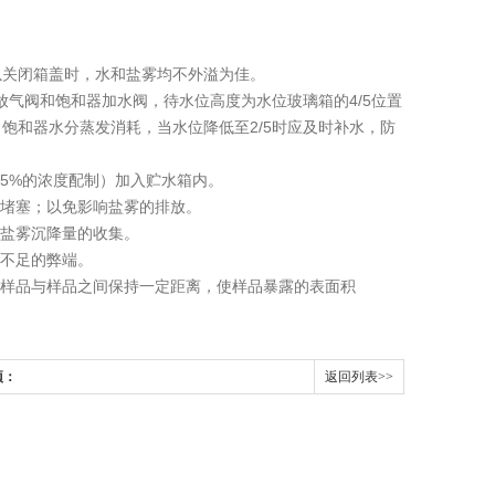
以关闭箱盖时，水和盐雾均不外溢为佳。
放气阀和饱和器加水阀，待水位高度为水位玻璃箱的4/5位置
饱和器水分蒸发消耗，当水位降低至2/5时应及时补水，防
按5%的浓度配制）加入贮水箱内。
否堵塞；以免影响盐雾的排放。
响盐雾沉降量的收集。
气不足的弊端。
，样品与样品之间保持一定距离，使样品暴露的表面积
项：
返回列表>>