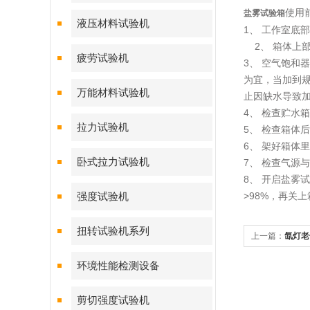
使用
盐雾试验箱
液压材料试验机
1、 工作室底
2、 箱体上
疲劳试验机
3、 空气饱和
为宜，当加到规
万能材料试验机
止因缺水导致
4、 检查贮水
拉力试验机
5、 检查箱
6、 架好箱
卧式拉力试验机
7、 检查气
8、 开启盐雾
>98%，再关
强度试验机
扭转试验机系列
上一篇：
氙灯老
环境性能检测设备
剪切强度试验机