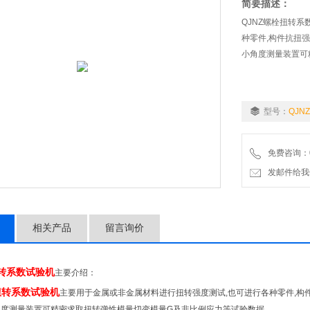
简要描述：
QJNZ螺栓扭转
种零件,构件抗扭
小角度测量装置可
型号：
QJNZ
免费咨询：02
发邮件给我们：9
相关产品
留言询价
转系数试验机
主要介绍：
扭转系数试验机
主要用于金属或非金属材料进行扭转强度测试,也可进行各种零件,构
度测量装置可精密求取扭转弹性模量切变模量G及非比例应力等试验数据.