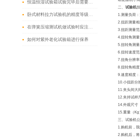
恒温恒湿试验箱试验完毕后需要采集哪些数据
二、
试验机
卧式材料拉力试验机的精度等级对测试结果有哪些具体影响？
1.测量负荷：
2.扭距测量相
在弹簧压缩测试机做试验时应注意以下几方面
3.扭距测量范
4.扭转角测量
如何对紫外老化试验箱进行保养
5.扭转角测量
6.扭转速度范围
7.扭角分辨率：
8.扭转角精度：
9.速度精度：
10.小扭距分
11.夹头间大
12.夹持试
14.外观尺寸（
15.重量（Kg
三、试验机
1.购机前，
2.购机后，