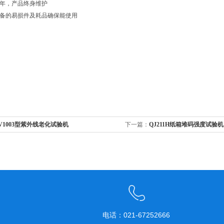
一年，产品终身维护
设备的易损件及耗品确保能使用
V1003型紫外线老化试验机
下一篇：
QJ211H纸箱堆码强度试验机
电话：021-67252666