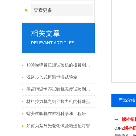
查看更多
相关文章
RELEVANT ARTICLES
100Nm弹簧扭矩试验机的扭簧刚度测定方法
浅谈步入式恒温恒湿试验箱
保证恒温恒湿试验机温度试验到位的六点要素
产品介绍
材料拉力机之钢丝拉力机的特殊点
蠕变试验机在材料科学和工程研究领域的应用价值
螺栓扭
一、
如何为紫外光老化试验箱选配灯管
螺栓
QJNZ
若配微机小角