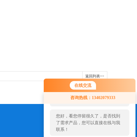
返回列表>>
在线交流
您好！欢迎前来咨询，很高兴为您
咨询热线：13402079333
服务，请问您要咨询什么问题呢？
您好，看您停留很久了，是否找到
了需求产品，您可以直接在线与我
联系！
973654827@qq.com