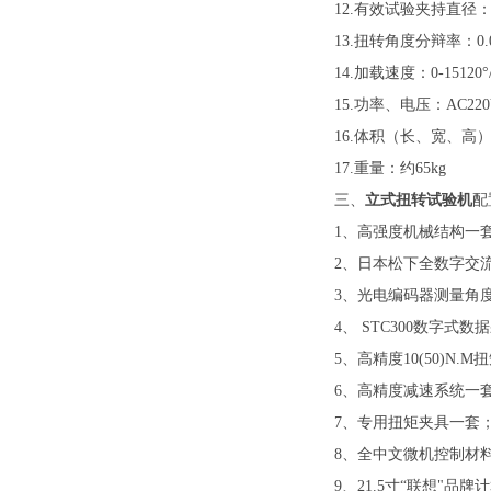
1
2
.
有效试验夹持直径
1
3
.
扭转角度分辩率：
0.
1
4
.
加载速度：
0-1
5120
°
1
5
.
功率、电压：
AC22
1
6
.
体积（长、宽、高
17.
重量：约
65kg
三、
立式扭转试验机
配
1
、高强度机械结构一
2
、日本松下全数字交
3
、光电编码器测量角
4
、
STC300
数字式数据
5
、高精度
10(
50
)
N.M
扭
6
、
高精度
减速系统一
7
、专用扭矩夹具一套；
8
、全中文微机控制材
9
、
21.5
寸“联想"品牌