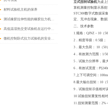
立式扭转试验机
为桌上
算机测量控制显示系统
材料试验机主机的保养
STC300
数字式数据采
测试橡胶拉伸性能的橡胶拉力机需具备的四大条件
定、无冲击现象、数据
二、技术参数
高低温湿热交变试验机在运行中出现的一些小故障
1.
规格：
QJ
NZ
－
10
（
50
微机控制卧式拉力试验机的安全操作规程
2
．
精度等级：
0.5
级
；
3
．
最大负荷：
10
（
50
4
．
有效测力范围：
1/5
5
．
试验力分辨率，最
6
．
有效试
宽度
：
约
24
0
7.
上下可调空间：
100
8.
最大输出扭矩：
10
（
9
．试验扭矩示值相对
1
0
.
试验扭矩重复性相对
1
1
.
扭矩测量范围：
2%