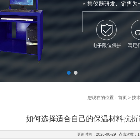
您现在的位置：
>
首页
技
如何选择适合自己的保温材料抗折
更新时间：2026-06-29 点击次数：1