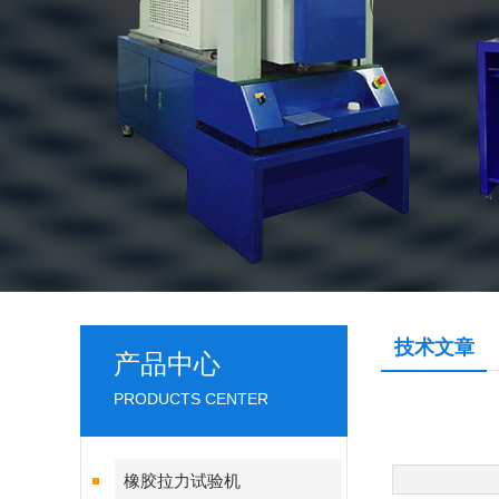
技术文章
产品中心
PRODUCTS CENTER
橡胶拉力试验机