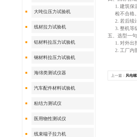
1.
建筑保
大吨位压力试验机
检不合格
2.
若后续
线材拉力试验机
3.
整机等
五、选型一句
铝材料拉压力试验机
1.
对外出
2.
工厂内
钢材料拉压力试验机
海绵类测试仪器
上一篇：
风电螺
些领域？
汽车配件材料试验机
粘结力测试仪
医用物性测试仪
线束端子拉力机