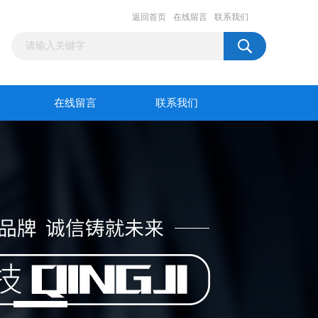
返回首页
在线留言
联系我们
在线留言
联系我们