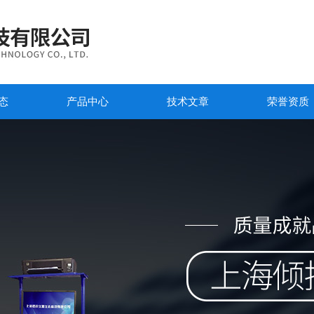
态
产品中心
技术文章
荣誉资质