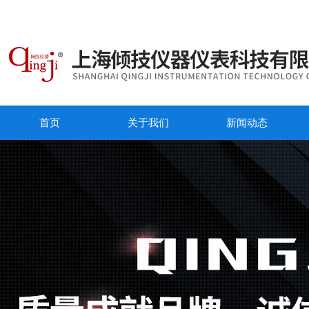
首页
关于我们
新闻动态