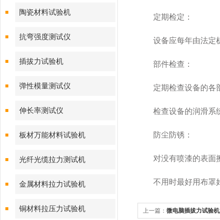
陶瓷材料试验机
定期检定‌：
抗弯强度测试仪
设备应每年由法定机
插拔力试验机
部件检查‌：
弹性模量测试仪
定期检查设备的各部
伸长率测试仪
检查设备的润滑系统
防尘防锈‌：
板材万能材料试验机
对没有喷漆的表面擦
光纤光缆拉力测试机
不用时最好用布罩好
金属材料拉力试验机
铜材料拉压力试验机
上一篇：
微电脑插拔力试验机