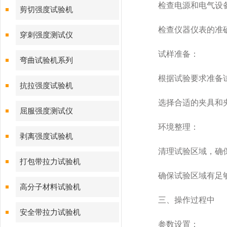
检查电源和电气设备
剪切强度试验机
检查仪器仪表的准确
穿刺强度测试仪
试样准备‌：
弯曲试验机系列
根据试验要求准备试
抗拉强度试验机
选择合适的夹具和夹
屈服强度测试仪
环境整理‌：
剥离强度试验机
清理试验区域，确保
打包带拉力试验机
确保试验区域有足够
高分子材料试验机
三、操作过程中
安全带拉力试验机
参数设置‌：