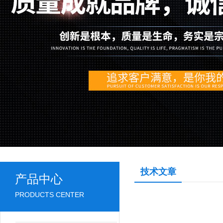
技术文章
产品中心
PRODUCTS CENTER