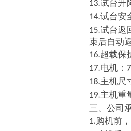
试台升
13.
试台安
14.
试台返
15.
束后自动
超载保
16.
电机：
17.
主机尺
18.
主机重
19.
三、
公司
购机前，
1.