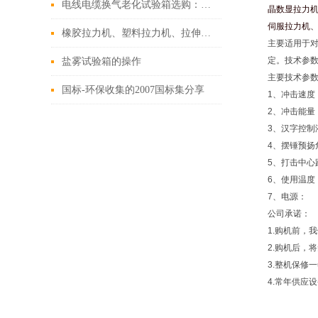
电线电缆换气老化试验箱选购：关键参数与功能考量
晶数显拉力
伺服拉力机
橡胶拉力机、塑料拉力机、拉伸试验机方法
主要适用于
定。技术参数*
盐雾试验箱的操作
主要技术参
国标-环保收集的2007国标集分享
1、冲击速度
2、冲击能量：
3、汉字控
4、摆锤预扬
5、打击中心
6、使用温度
7、电源： 
公司承诺：
1.购机前，
2.购机后，
3.整机保修
4.常年供应