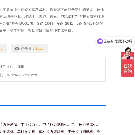
机主要适用于对硬质塑料多种用途管材的耐冲击韧性的测定。还适
材及增强尼龙、玻璃刚、陶瓷、铸石、电绝缘材料等非金属材料冲
*符合ISO0179、GB/T1043、GB/T2611、JB/T8762标准的
简单、操作方便、数据准确可靠的冲击试验机。
现在有优惠活动吗
可以介绍下你们的产品么
J
点击量：
2929
1-67252666
73654827@qq.com
拉力检测仪、电子拉力机、电子拉力试验机、电子拉力测试机、
力测试机、单柱拉力机、单柱拉力试验机、电子拉力测试机、液