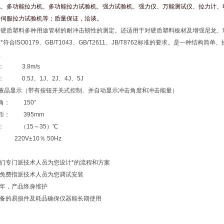
机、多功能拉力机、多功能拉力试验机、强力试验机、强力仪、万能测试仪、拉力计、
、伺服拉力试验机等；质量保证，洽谈。
对硬质塑料多种用途管材的耐冲击韧性的测定。还适用于对硬质塑料板材及增强尼龙、
符合ISO0179、GB/T1043、GB/T2611、JB/T8762标准的要求。是一种结
数
： 3.8m/s
 0.5J、1J、2J、4J、5J
制液晶显示（带有按钮开关式控制、并自动显示冲击角度和冲击能量）
角： 150°
距： 395mm
： （15～35）℃
220V±10％ 50Hz
我们专门派技术人员为您设计*的流程和方案
将免费指派技术人员为您调试安装
一年，产品终身维护
设备的易损件及耗品确保仪器能长期使用