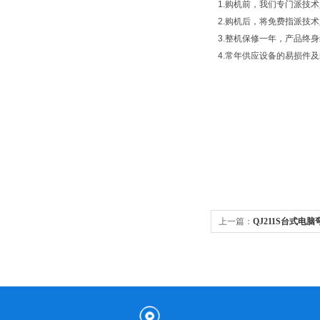
1.购机前，我们专门派技
2.购机后，将免费指派技
3.整机保修一年，产品终
4.常年供应设备的易损件
上一篇：
QJ211S台式电