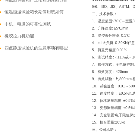
GB、ISO、JIS、AS
恒温恒湿试验箱长期停用该如何维护？
二、技术参数：
1、温度范围:-70℃～室温3
手机、电脑的可靠性测试
2、升降速度: ≥5℃/min
3、温控表分辨率: 0.1℃
橡胶拉力机功能
4、zui大负荷: 0-30KN任
四点静压试验机的注意事项有哪些
5、荷重元精度:0.01%
6、测试精度 :＜±1%或＜±0
7、操作方式：全电脑控制
8、有效宽度：420mm
9、有效试验：约800mm
10、试验速度：0.01～500
11、速度精度 ；±0.5%以
12、位移测量精度 :±0.5
13、变形测量精度 :±0.5
14、安全装置:电子限位保
15、机台重量:265kg
三、公司承诺：