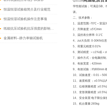
高温硬质合
QJ211B
学性能试验；可满足GB、
恒温恒湿试验箱简介及行业规范
谈。
二、技术参数：
恒温恒湿试验机操作注意事项
1、温度范围:-70℃～室温3
纸箱抗压试验机抗压强度的影响因素
2、升降速度: ≥5℃/min
3、温控表分辨率: 0.1℃
金属材料--静力单轴试验机
4、zui大负荷: 0-30KN任
5、荷重元精度:0.01%
6、测试精度 :＜±1%或＜±0
7、操作方式：全电脑控制
8、有效宽度：420mm
9、有效试验：约800mm
10、试验速度：0.01～500
11、速度精度 ；±0.5%以
12、位移测量精度 :±0.5
13、变形测量精度 :±0.5
14、安全装置:电子限位保
15、机台重量:265kg