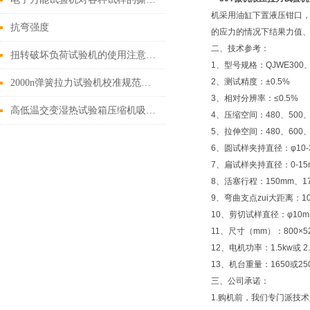
机采用油缸下置液压钳口，
抗弯强度
的应力的情况下结果力值、
二、技术参考：
扭转破坏负荷试验机的使用注意事项有哪些
1、型号规格：QJWE300、Q
2、测试精度：±0.5%
2000n弹簧拉力试验机校准规范与注意事项
3、相对分辨率：≤0.5%
高低温交变湿热试验箱压缩机吸气温度如何确定?
4、压缩空间：480、500、
5、拉伸空间：480、600、
6、圆试样夹持直径：φ10-32、
7、扁试样夹持直径：0-15m
8、活塞行程：150mm、1
9、弯曲支点zui大距离：100-
10、剪切试样直径：φ10m
11、尺寸（mm）：800×520×
12、电机功率：1.5kw或 2.1
13、机台重量：1650或250
三、公司承诺：
1.购机前，我们专门派技