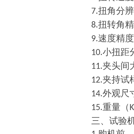
扭角分辨
7.
扭转角精
8.
速度精度
9.
小扭距
10.
夹头间
11.
夹持试
12.
外观尺
14.
重量（
15.
K
三、
试验
购机前，