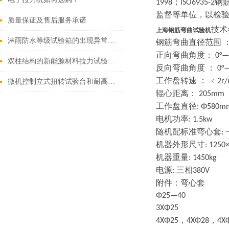
；
钢
1998
ISO6935-2
监督等单位，以检
质量保证及售后服务承诺
技术
上海钢筋弯曲试验机
淋雨防水等级试验箱的出现异常怎样解决
钢筋弯曲直径范围
正向弯曲角度：
0°—
双柱结构的新能源材料拉力试验机的优势和劣势分别是什么？
反向弯曲角度
：
0°—
工作盘转速
：
﹤
2r/
微机控制立式扭转试验台和耐高温材料拉伸试验机的区别是什么？
辊心距离：
205mm
工作盘直径
: Φ580m
电机功率
: 1.5kw
随机配标准弯心套
:
机器外形尺寸
: 1250
机器重量
: 1450kg
电源
三相
:
380V
附件：弯心套
Φ25—40
3ΧΦ25
，
，
4ΧΦ25
4ΧΦ28
4Χ