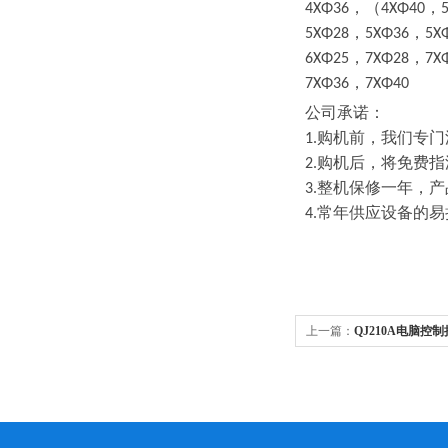
，（
，
4ΧΦ36
4ΧΦ40
，
，
5ΧΦ28
5ΧΦ36
5Χ
，
，
6ΧΦ25
7ΧΦ28
7Χ
，
7ΧΦ36
7ΧΦ40
公司承诺：
购机前，我们专门
1.
购机后，将免费指
2.
整机保修一年，产
3.
常年供应设备的易
4.
上一篇：
QJ210A电脑控