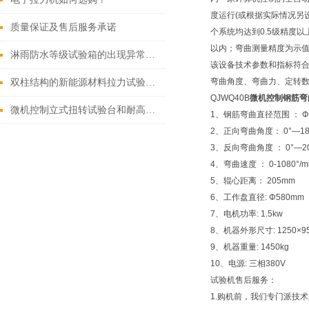
度运行(或根据实际情况另
质量保证及售后服务承诺
个系统均达到0.5级精度以
以内；弯曲测量精度为示值
淋雨防水等级试验箱的出现异常怎样解决
该设备技术参数和指标符合YB/
弯曲角度、弯曲力、定转数
双柱结构的新能源材料拉力试验机的优势和劣势分别是什么？
QJWQ40B
微机控制钢筋弯
微机控制立式扭转试验台和耐高温材料拉伸试验机的区别是什么？
1、钢筋弯曲直径范围 ： Φ
2、正向弯曲角度： 0°—1
3、反向弯曲角度 ： 0°—
4、弯曲速度 ： 0-1080°/
5、辊心距离： 205mm
6、工作盘直径: Φ580mm
7、电机功率: 1.5kw
8、机器外形尺寸: 1250×9
9、机器重量: 1450kg
10、电源: 三相380V
试验机售后服务：
1.购机前，我们专门派技