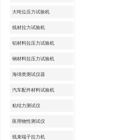
大吨位压力试验机
线材拉力试验机
铝材料拉压力试验机
钢材料拉压力试验机
海绵类测试仪器
汽车配件材料试验机
粘结力测试仪
医用物性测试仪
线束端子拉力机