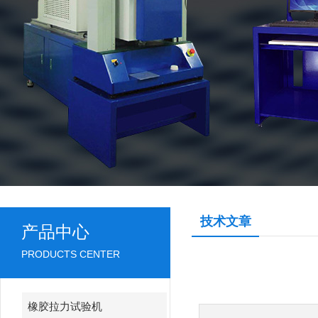
技术文章
产品中心
PRODUCTS CENTER
橡胶拉力试验机