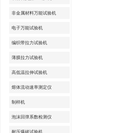
非金属材料万能试验机
电子万能试验机
编织带拉力试验机
薄膜拉力试验机
高低温拉伸试验机
熔体流动速率测定仪
制样机
泡沫回弹系数检测仪
耐压爆破试验机