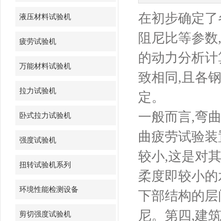
在初步确定了
液压材料试验机
阻尼比等参数
疲劳试验机
的动力分析计
万能材料试验机
致相同,且各
拉力试验机
定。
一般而言,弯
卧式拉力试验机
曲疲劳试验装
强度试验机
较小,这是对
扭转试验机系列
柔度即较小的
环境性能检测设备
下部结构的层
尼。第四,建
剪切强度试验机