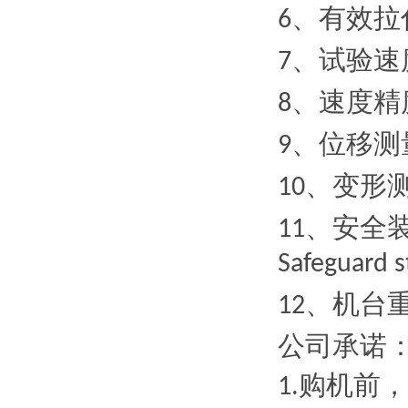
、有效拉
6
、试验速
7
、速度精
8
、位移测
9
、变形
10
、安全
11
Safeguard s
、机台
12
公司承诺
购机前，
1.