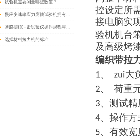
试验机需要测量哪些数值？
控设定所
慢应变速率应力腐蚀试验机拥有以下四大特点
接电脑实
薄膜摆锤冲击试验仪操作规程与测试原理简析
验机机台
选择材料拉力机的标准
及高级烤
编织带拉
、
大
1
zui
、
荷重
2
、测试精
3
、操作方
4
、有效宽
5